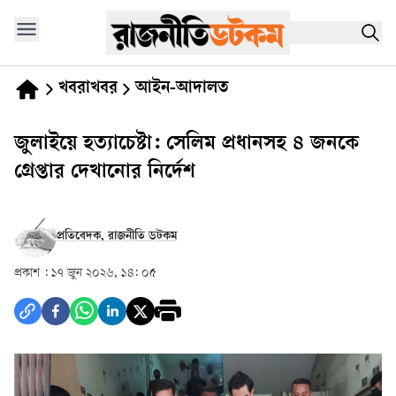
খবরাখবর
আইন-আদালত
জুলাইয়ে হত্যাচেষ্টা: সেলিম প্রধানসহ ৪ জনকে
গ্রেপ্তার দেখানোর নির্দেশ
প্রতিবেদক, রাজনীতি ডটকম
প্রকাশ :
১৭ জুন ২০২৬, ১৪: ০৫