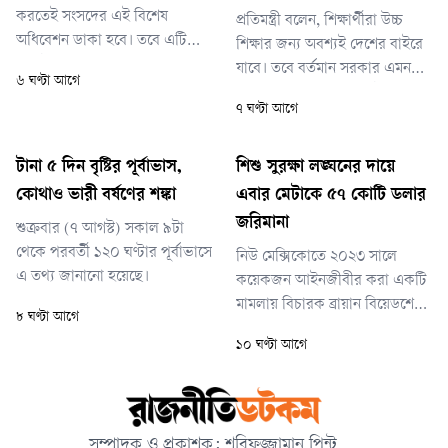
করতেই সংসদের এই বিশেষ
প্রতিমন্ত্রী বলেন, শিক্ষার্থীরা উচ্চ
অধিবেশন ডাকা হবে। তবে এটি
শিক্ষার জন্য অবশ্যই দেশের বাইরে
নির্দিষ্ট কোন তারিখে আহ্বান করা
যাবে। তবে বর্তমান সরকার এমন
৬ ঘণ্টা আগে
হবে, সে বিষয়ে তিনি এখনো চূড়ান্ত
একটি পরিবেশ তৈরির চেষ্টা করছে
৭ ঘণ্টা আগে
কিছু জানাননি।
যেখানে দেশের শিক্ষার্থীরা আবার
দেশেই ফিরে আসবেন।
টানা ৫ দিন বৃষ্টির পূর্বাভাস,
শিশু সুরক্ষা লঙ্ঘনের দায়ে
কোথাও ভারী বর্ষণের শঙ্কা
এবার মেটাকে ৫৭ কোটি ডলার
জরিমানা
শুক্রবার (৭ আগস্ট) সকাল ৯টা
থেকে পরবর্তী ১২০ ঘণ্টার পূর্বাভাসে
নিউ মেক্সিকোতে ২০২৩ সালে
এ তথ্য জানানো হয়েছে।
কয়েকজন আইনজীবীর করা একটি
মামলায় বিচারক ব্রায়ান বিয়েডশেইড
৮ ঘণ্টা আগে
এ জরিমানা ঘোষণা করেন।
১০ ঘণ্টা আগে
ফেসবুকসহ মেটার প্ল্যাটফর্মগুলো
শিশুদের বিপদে ফেলেছে, তাদের
যৌন উত্তেজক উপাদান ও যৌন
শিকারীদের সংস্পর্শে এনেছে—
সম্পাদক ও প্রকাশক: শরিফুজ্জামান পিন্টু