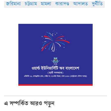
জরিমানা
চট্টগ্রাম
মামলা
কারাদণ্ড
আদালত
দুর্নীতি
এ সম্পর্কিত আরও পড়ুন