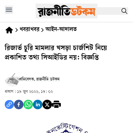
খবরাখবর
আইন-আদালত
রিজার্ভ চুরি মামলার খসড়া চার্জশিট নিয়ে
প্রকাশিত তথ্য সিআইডির নয়: বিজ্ঞপ্তি
প্রতিবেদক, রাজনীতি ডটকম
প্রকাশ :
১৯ জুন ২০২৬, ১৮: ০২