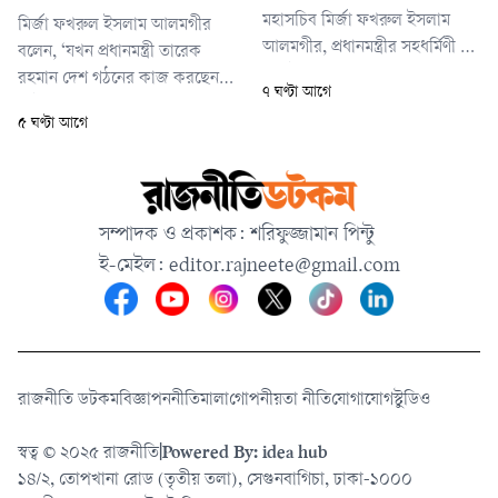
মহাসচিব মির্জা ফখরুল ইসলাম
মির্জা ফখরুল ইসলাম আলমগীর
আলমগীর, প্রধানমন্ত্রীর সহধর্মিণী ডা.
বলেন, ‘যখন প্রধানমন্ত্রী তারেক
জুবাইদা রহমান, ড্যাব সভাপতি
রহমান দেশ গঠনের কাজ করছেন,
৭ ঘণ্টা আগে
অধ্যাপক ডা. হারুন আল রশীদ,
সেই সময় একটি মহল দেশকে
৫ ঘণ্টা আগে
মহাসচিব ডা. মো. জহিরুল ইসলাম
অস্থিতিশীল করার চেষ্টা করছে।’ এ
শাকিল প্রমুখ উপস্থিত ছিলেন।
ব্যাপারে সবাইকে সচেতন থাকতে
আহ্বান জানান তিনি।
সম্পাদক ও প্রকাশক: শরিফুজ্জামান পিন্টু
ই-মেইল:
editor.rajneete@gmail.com
রাজনীতি ডটকম
বিজ্ঞাপন
নীতিমালা
গোপনীয়তা নীতি
যোগাযোগ
স্টুডিও
স্বত্ব © ২০২৫ রাজনীতি
|
Powered By: idea hub
১৪/২, তোপখানা রোড (তৃতীয় তলা), সেগুনবাগিচা, ঢাকা-১০০০