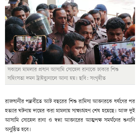
সকালে মামলার প্রধান আসামি সোহেল রানাকে ঢাকার শিশু
সহিংসতা দমন ট্রাইব্যুনালে আনা হয়। ছবি: সংগৃহীত
রাজধানীর পল্লবীতে আট বছরের শিশু রামিসা আক্তারকে ধর্ষণের পর
হত্যার ঘটনায় দায়ের করা মামলায় সাক্ষ্যগ্রহণ শেষ হয়েছে। আজ দুই
আসামি সোহেল রানা ও স্বপ্না আক্তারের আত্মপক্ষ সমর্থনের শুনানি
অনুষ্ঠিত হবে।