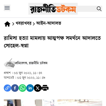
খবরাখবর
আইন-আদালত
রামিসা হত্যা মামলায় আত্মপক্ষ সমর্থনে আদালতে
সোহেল-স্বপ্না
প্রতিবেদক, রাজনীতি ডটকম
প্রকাশ :
০৩ জুন ২০২৬, ১১: ৩৭
আপডেট :
০৩ জুন ২০২৬, ১১: ৪৮