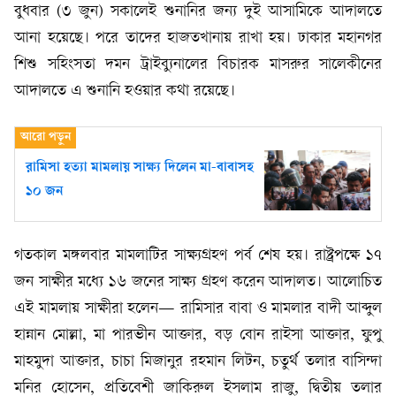
বুধবার (৩ জুন) সকালেই শুনানির জন্য দুই আসামিকে আদালতে
আনা হয়েছে। পরে তাদের হাজতখানায় রাখা হয়। ঢাকার মহানগর
শিশু সহিংসতা দমন ট্রাইব্যুনালের বিচারক মাসরুর সালেকীনের
আদালতে এ শুনানি হওয়ার কথা রয়েছে।
রামিসা হত্যা মামলায় সাক্ষ্য দিলেন মা-বাবাসহ
১০ জন
গতকাল মঙ্গলবার মামলাটির সাক্ষ্যগ্রহণ পর্ব শেষ হয়। রাষ্ট্রপক্ষে ১৭
জন সাক্ষীর মধ্যে ১৬ জনের সাক্ষ্য গ্রহণ করেন আদালত। আলোচিত
এই মামলায় সাক্ষীরা হলেন— রামিসার বাবা ও মামলার বাদী আব্দুল
হান্নান মোল্লা, মা পারভীন আক্তার, বড় বোন রাইসা আক্তার, ফুপু
মাহমুদা আক্তার, চাচা মিজানুর রহমান লিটন, চতুর্থ তলার বাসিন্দা
মনির হোসেন, প্রতিবেশী জাকিরুল ইসলাম রাজু, দ্বিতীয় তলার