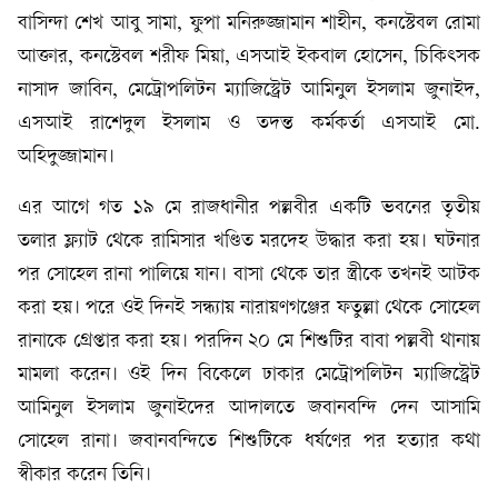
বাসিন্দা শেখ আবু সামা, ফুপা মনিরুজ্জামান শাহীন, কনস্টেবল রোমা
আক্তার, কনস্টেবল শরীফ মিয়া, এসআই ইকবাল হোসেন, চিকিৎসক
নাসাদ জাবিন, মেট্রোপলিটন ম্যাজিস্ট্রেট আমিনুল ইসলাম জুনাইদ,
এসআই রাশেদুল ইসলাম ও তদন্ত কর্মকর্তা এসআই মো.
অহিদুজ্জামান।
এর আগে গত ১৯ মে রাজধানীর পল্লবীর একটি ভবনের তৃতীয়
তলার ফ্ল্যাট থেকে রামিসার খণ্ডিত মরদেহ উদ্ধার করা হয়। ঘটনার
পর সোহেল রানা পালিয়ে যান। বাসা থেকে তার স্ত্রীকে তখনই আটক
করা হয়। পরে ওই দিনই সন্ধ্যায় নারায়ণগঞ্জের ফতুল্লা থেকে সোহেল
রানাকে গ্রেপ্তার করা হয়। পরদিন ২০ মে শিশুটির বাবা পল্লবী থানায়
মামলা করেন। ওই দিন বিকেলে ঢাকার মেট্রোপলিটন ম্যাজিস্ট্রেট
আমিনুল ইসলাম জুনাইদের আদালতে জবানবন্দি দেন আসামি
সোহেল রানা। জবানবন্দিতে শিশুটিকে ধর্ষণের পর হত্যার কথা
স্বীকার করেন তিনি।