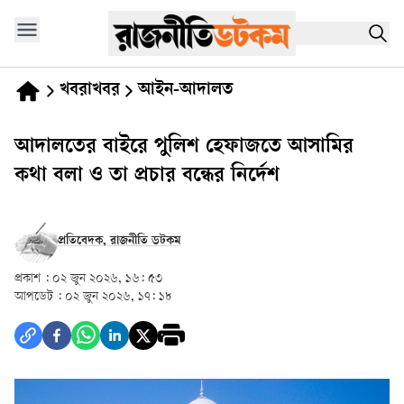
খবরাখবর
আইন-আদালত
আদালতের বাইরে পুলিশ হেফাজতে আসামির
কথা বলা ও তা প্রচার বন্ধের নির্দেশ
প্রতিবেদক, রাজনীতি ডটকম
প্রকাশ :
০২ জুন ২০২৬, ১৬: ৫৩
আপডেট :
০২ জুন ২০২৬, ১৭: ১৮