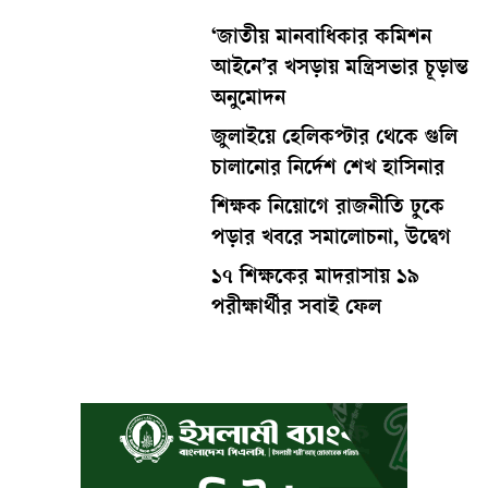
‘জাতীয় মানবাধিকার কমিশন
আইনে’র খসড়ায় মন্ত্রিসভার চূড়ান্ত
অনুমোদন
জুলাইয়ে হেলিকপ্টার থেকে গুলি
চালানোর নির্দেশ শেখ হাসিনার
শিক্ষক নিয়োগে রাজনীতি ঢুকে
পড়ার খবরে সমালোচনা, উদ্বেগ
১৭ শিক্ষকের মাদরাসায় ১৯
পরীক্ষার্থীর সবাই ফেল