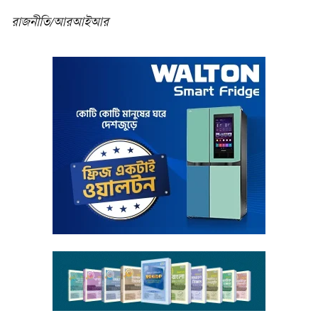
রাজনীতি/আরআইআর