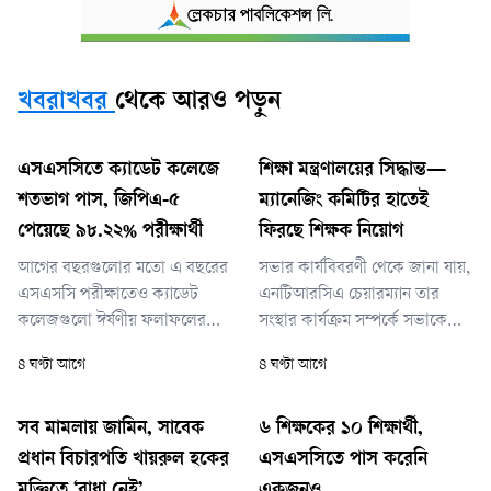
খবরাখবর
থেকে আরও পড়ুন
এসএসসিতে ক্যাডেট কলেজে
শিক্ষা মন্ত্রণালয়ের সিদ্ধান্ত—
শতভাগ পাস, জিপিএ-৫
ম্যানেজিং কমিটির হাতেই
পেয়েছে ৯৮.২২% পরীক্ষার্থী
ফিরছে শিক্ষক নিয়োগ
আগের বছরগুলোর মতো এ বছরের
সভার কার্যবিবরণী থেকে জানা যায়,
এসএসসি পরীক্ষাতেও ক্যাডেট
এনটিআরসিএ চেয়ারম্যান তার
কলেজগুলো ঈর্ষণীয় ফলাফলের
সংস্থার কার্যক্রম সম্পর্কে সভাকে
ধারাবাহিকতা অব্যাহত রেখেছে।
অবহিত করেন। পরে সিদ্ধান্ত হয়,
৪ ঘণ্টা আগে
৪ ঘণ্টা আগে
এবার ১২টি ক্যাডেট কলেজ থেকে
২০১৫ সালের পরিপত্র অনুযায়ী
মোট ৬১৮ জন পরীক্ষার্থী এ
এনটিআরসিএ যে শিক্ষক নিয়োগের
পরীক্ষায় অংশ নিয়েছিল, যাদের
সুপারিশ করে আসছে গত ১১ বছর
সব মামলায় জামিন, সাবেক
৬ শিক্ষকের ১০ শিক্ষার্থী,
সবাই পাস করেছে। তাদের মধ্যে
ধরে, সে কার্যক্রম বন্ধ থাকবে।
প্রধান বিচারপতি খায়রুল হকের
এসএসসিতে পাস করেনি
জিপিএ-৫ পেয়েছে ৬০৭ জন, যা
এনটিআরসিএ কেবল ২০০৫