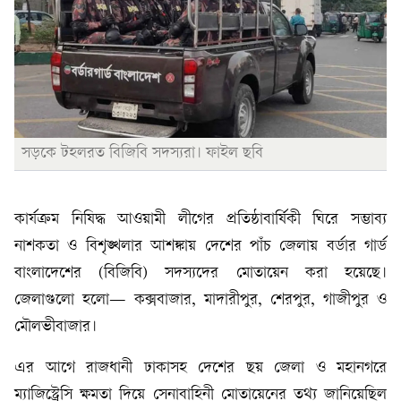
সড়কে টহলরত বিজিবি সদস্যরা। ফাইল ছবি
কার্যক্রম নিষিদ্ধ আওয়ামী লীগের প্রতিষ্ঠাবার্ষিকী ঘিরে সম্ভাব্য
নাশকতা ও বিশৃঙ্খলার আশঙ্কায় দেশের পাঁচ জেলায় বর্ডার গার্ড
বাংলাদেশের (বিজিবি) সদস্যদের মোতায়েন করা হয়েছে।
জেলাগুলো হলো— কক্সবাজার, মাদারীপুর, শেরপুর, গাজীপুর ও
মৌলভীবাজার।
এর আগে রাজধানী ঢাকাসহ দেশের ছয় জেলা ও মহানগরে
ম্যাজিস্ট্রেসি ক্ষমতা দিয়ে সেনাবাহিনী মোতায়েনের তথ্য জানিয়েছিল