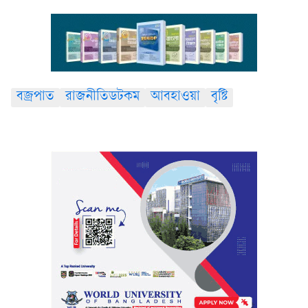
বজ্রপাত
রাজনীতিডটকম
আবহাওয়া
বৃষ্টি