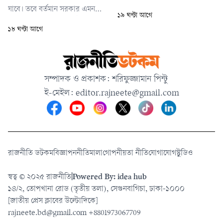
যাবে। তবে বর্তমান সরকার এমন
১৯ ঘণ্টা আগে
একটি পরিবেশ তৈরির চেষ্টা করছে
১৮ ঘণ্টা আগে
যেখানে দেশের শিক্ষার্থীরা আবার
দেশেই ফিরে আসবেন।
সম্পাদক ও প্রকাশক: শরিফুজ্জামান পিন্টু
ই-মেইল:
editor.rajneete@gmail.com
রাজনীতি ডটকম
বিজ্ঞাপন
নীতিমালা
গোপনীয়তা নীতি
যোগাযোগ
স্টুডিও
স্বত্ব © ২০২৫ রাজনীতি
|
Powered By: idea hub
১৪/২, তোপখানা রোড (তৃতীয় তলা), সেগুনবাগিচা, ঢাকা-১০০০
[জাতীয় প্রেস ক্লাবের উল্টোদিকে]
rajneete.bd@gmail.com
+8801973067709