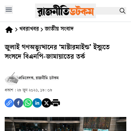
খবরাখবর
জাতীয় সংবাদ
জুলাই গণঅভ্যুত্থানের ‘মাস্টারমাইন্ড’ ইস্যুতে
সংসদে বিএনপি-জামায়াতের তর্ক
প্রতিবেদক, রাজনীতি ডটকম
প্রকাশ :
২৮ জুন ২০২৬, ১৮: ০৮