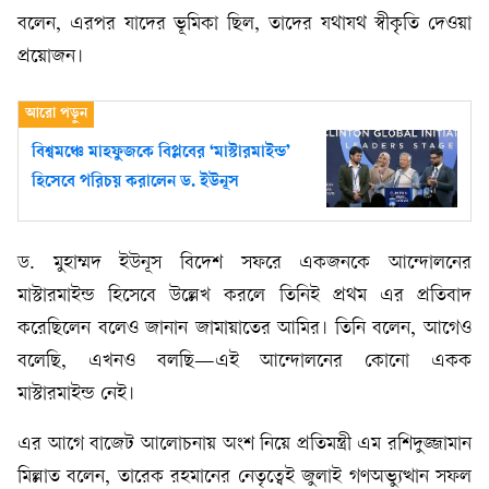
বলেন, এরপর যাদের ভূমিকা ছিল, তাদের যথাযথ স্বীকৃতি দেওয়া
প্রয়োজন।
বিশ্বমঞ্চে মাহফুজকে বিপ্লবের ‘মাস্টারমাইন্ড’
হিসেবে পরিচয় করালেন ড. ইউনূস
ড. মুহাম্মদ ইউনূস বিদেশ সফরে একজনকে আন্দোলনের
মাস্টারমাইন্ড হিসেবে উল্লেখ করলে তিনিই প্রথম এর প্রতিবাদ
করেছিলেন বলেও জানান জামায়াতের আমির। তিনি বলেন, আগেও
বলেছি, এখনও বলছি—এই আন্দোলনের কোনো একক
মাস্টারমাইন্ড নেই।
এর আগে বাজেট আলোচনায় অংশ নিয়ে প্রতিমন্ত্রী এম রশিদুজ্জামান
মিল্লাত বলেন, তারেক রহমানের নেতৃত্বেই জুলাই গণঅভ্যুত্থান সফল