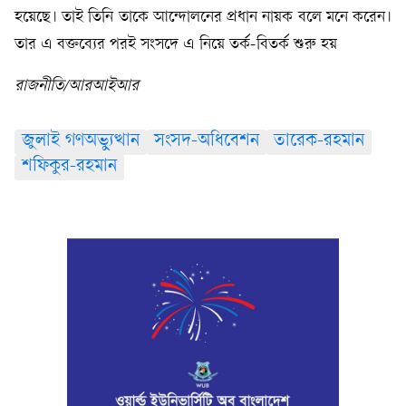
হয়েছে। তাই তিনি তাকে আন্দোলনের প্রধান নায়ক বলে মনে করেন।
তার এ বক্তব্যের পরই সংসদে এ নিয়ে তর্ক-বিতর্ক শুরু হয়
রাজনীতি/আরআইআর
জুলাই গণঅভ্যুত্থান
সংসদ-অধিবেশন
তারেক-রহমান
শফিকুর-রহমান