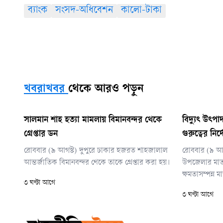
ব্যাংক
সংসদ-অধিবেশন
কালো-টাকা
খবরাখবর
থেকে আরও পড়ুন
সালমান শাহ হত্যা মামলায় বিমানবন্দর থেকে
বিদ্যুৎ উৎপা
গ্রেপ্তার ডন
গুরুত্বের নির্দ
রোববার (৯ আগস্ট) দুপুরে ঢাকার হজরত শাহজালাল
রোববার (৯ আগ
আন্তর্জাতিক বিমানবন্দর থেকে তাকে গ্রেপ্তার করা হয়।
উপজেলার মাত
ক্ষমতাসম্পন্ন ম
৩ ঘণ্টা আগে
কয়লাভিত্তিক বিদ
৩ ঘণ্টা আগে
কর্মকর্তাদের এস