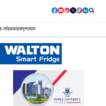
ত-পাঁচ
মতামত
দৃশ্যমান