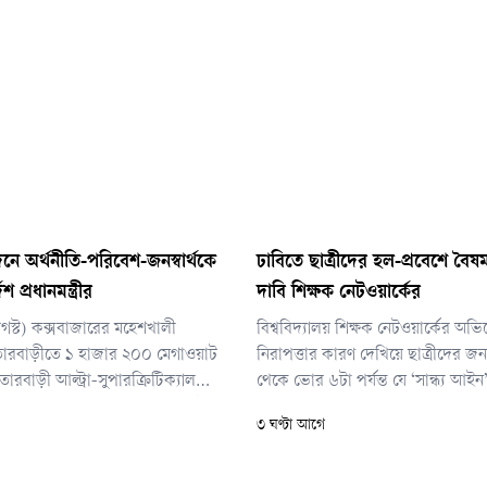
দনে অর্থনীতি-পরিবেশ-জনস্বার্থকে
ঢাবিতে ছাত্রীদের হল-প্রবেশে বৈষম
েশ প্রধানমন্ত্রীর
দাবি শিক্ষক নেটওয়ার্কের
স্ট) কক্সবাজারের মহেশখালী
বিশ্ববিদ্যালয় শিক্ষক নেটওয়ার্কের অভ
ারবাড়ীতে ১ হাজার ২০০ মেগাওয়াট
নিরাপত্তার কারণ দেখিয়ে ছাত্রীদের জন
াতারবাড়ী আল্ট্রা-সুপারক্রিটিক্যাল
থেকে ভোর ৬টা পর্যন্ত যে ‘সান্ধ্য আইন
্যুৎকেন্দ্র পরিদর্শনের সময় সংশ্লিষ্ট
তা অনেক ক্ষেত্রে হয়রানির কারণ হয়ে দ
৩ ঘণ্টা আগে
ব নির্দেশনা দেন প্রধানমন্ত্রী।
দূরপাল্লার যাত্রা শেষে রাতে হলে ফিরল
করা, জরুরি প্রয়োজনে বাইরে যাওয়া ক
প্রয়োজনে বের হওয়ার