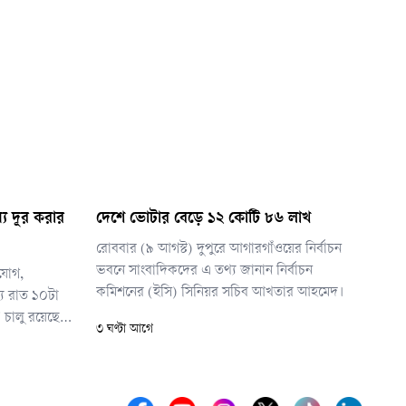
্য দূর করার
দেশে ভোটার বেড়ে ১২ কোটি ৮৬ লাখ
রোববার (৯ আগস্ট) দুপুরে আগারগাঁওয়ের নির্বাচন
ভবনে সাংবাদিকদের এ তথ্য জানান নির্বাচন
িযোগ,
কমিশনের (ইসি) সিনিয়র সচিব আখতার আহমেদ।
্য রাত ১০টা
’ চালু রয়েছে,
৩ ঘণ্টা আগে
াঁড়িয়েছে।
ে গেটে অপেক্ষা
িংবা চিকিৎসার