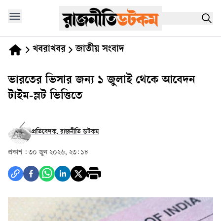
খবরাখবর
জাতীয় সংবাদ
ভারতের ভিসার জন্য ১ জুলাই থেকে আবেদন
টাইম-স্লট ভিত্তিতে
প্রতিবেদক, রাজনীতি ডটকম
প্রকাশ :
৩০ জুন ২০২৬, ২৩: ১৮