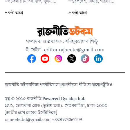
উপজেলার মিতিঙ্গাছড়ি, খুলনা
উত্তরপ্রদেশ, বিহার, গাঙ্গেয়
জেলার দাকোপ উপজেলার
পশ্চিমবঙ্গ ও বাংলাদেশের মধ্যাঞ্চল
৫ ঘণ্টা আগে
৫ ঘণ্টা আগে
পানখালী এবং দিনাজপুরের
হয়ে আসাম পর্যন্ত বিস্তৃত রয়েছে।
বোচাগঞ্জ উপজেলার নাফানগর।
এর একটি বর্ধিতাংশ উত্তর
বঙ্গোপসাগর পর্যন্ত প্রসারিত।
বর্তমানে মৌসুমি বায়ু বাংলাদেশের
সম্পাদক ও প্রকাশক: শরিফুজ্জামান পিন্টু
ওপর মোটামুটি সক্রিয় এবং উত্তর
ই-মেইল:
editor.rajneete@gmail.com
বঙ্গোপসাগরে মাঝারি অবস্থায
রাজনীতি ডটকম
বিজ্ঞাপন
নীতিমালা
গোপনীয়তা নীতি
যোগাযোগ
স্টুডিও
স্বত্ব © ২০২৫ রাজনীতি
|
Powered By: idea hub
১৪/২, তোপখানা রোড (তৃতীয় তলা), সেগুনবাগিচা, ঢাকা-১০০০
[জাতীয় প্রেস ক্লাবের উল্টোদিকে]
rajneete.bd@gmail.com
+8801973067709