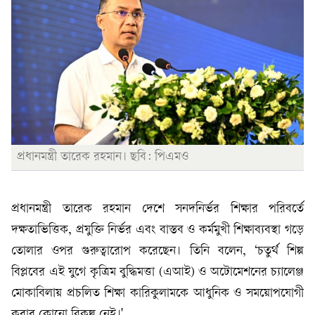
প্রধানমন্ত্রী তারেক রহমান। ছবি: পিএমও
প্রধানমন্ত্রী তারেক রহমান দেশে সনদনির্ভর শিক্ষার পরিবর্তে
দক্ষতাভিত্তিক, প্রযুক্তি নির্ভর এবং বাস্তব ও কর্মমুখী শিক্ষাব্যবস্থা গড়ে
তোলার ওপর গুরুত্বারোপ করেছেন। তিনি বলেন, ‘চতুর্থ শিল্প
বিপ্লবের এই যুগে কৃত্রিম বুদ্ধিমত্তা (এআই) ও অটোমেশনের চ্যালেঞ্জ
মোকাবিলায় প্রচলিত শিক্ষা কারিকুলামকে আধুনিক ও সময়োপযোগী
করার কোনো বিকল্প নেই।'