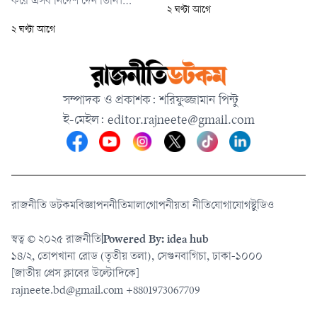
করে এসব নির্দেশ দেন তিনি।
২ ঘণ্টা আগে
সমস্যার সমাধান হয়ে যায়। সমস্যার
আরাফাতও এতে সম্মতি জানিয়ে
২ ঘণ্টা আগে
সমাধান হয় যখন আমরা কথাবার্তা
সংবাদমাধ্যম ও সামাজিক
বলি। আমার তো পুরো বিশ্বাস যে
যোগাযোগমাধ্যম নিয়ন্ত্রণের
মানুষ এক আছে, সমাধান হবে।
পরিকল্পনা তুলে ধরেন। আন্তর্জাতিক
এখানটায় কোনো নেতিবাচক জিনিস
অপরাধ ট্রাইব্যুনালে ওবায়দুল
সম্পাদক ও প্রকাশক: শরিফুজ্জামান পিন্টু
নেই। সব ইতিবাচক।
কাদের, মোহাম্মদ এ আরাফাত,
ই-মেইল:
editor.rajneete@gmail.com
যুবলীগ ও ছাত্রলীগের তৎকালীন
সভাপতি-সাধারণ সম্পাদক
রাজনীতি ডটকম
বিজ্ঞাপন
নীতিমালা
গোপনীয়তা নীতি
যোগাযোগ
স্টুডিও
স্বত্ব © ২০২৫ রাজনীতি
|
Powered By: idea hub
১৪/২, তোপখানা রোড (তৃতীয় তলা), সেগুনবাগিচা, ঢাকা-১০০০
[জাতীয় প্রেস ক্লাবের উল্টোদিকে]
rajneete.bd@gmail.com
+8801973067709