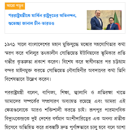
পররাষ্ট্রমন্ত্রীকে মার্কিন রাষ্ট্রদূতের অভিনন্দন,
শুভেচ্ছা জানাল চীন-ভারতও
১৯৭১ সালে বাংলাদেশের মহান মুক্তিযুদ্ধে মস্কোর সহযোগিতার কথা
স্মরণ করে খলিলুর তৎকালীন সোভিয়েত ইউনিয়নের ভূমিকার প্রতি
গভীর কৃতজ্ঞতা প্রকাশ করেন। বিশেষ করে স্বাধীনতার পর চট্টগ্রাম
বন্দর মাইনমুক্ত করতে সোভিয়েত নৌবাহিনীর অবদানের কথা তিনি
বিশেষভাবে উল্লেখ করেন।
পররাষ্ট্রমন্ত্রী বলেন, বাণিজ্য, শিক্ষা, জ্বালানি ও প্রতিরক্ষা খাতে
আমাদের সম্পর্কের সম্প্রসারণ অব্যাহত রয়েছে এবং আমরা এই
ক্ষেত্রগুলোকে আরও শক্তিশালী করতে চাই। রূপপুর পারমাণবিক
বিদ্যুৎকেন্দ্রকে দুই দেশের বর্ধমান অংশীদারিত্বের এক অনন্য প্রতীক
হিসেবে অভিহিত করে প্রকল্পটি দ্রুত পূর্ণাঙ্গভাবে চালু হবে বলে আশা