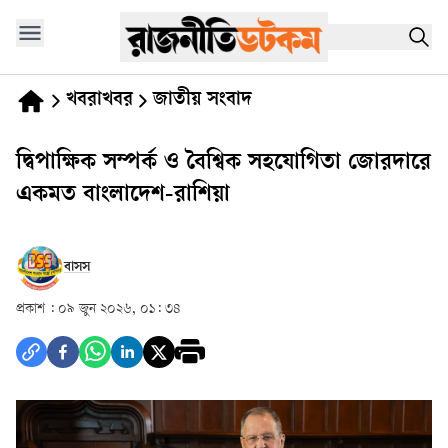
খবরাখবর
জাতীয় সংবাদ
দ্বিপাক্ষিক সম্পর্ক ও বৈশ্বিক সহযোগিতা জোরদারে
একমত বাংলাদেশ-রাশিয়া
বাসস
প্রকাশ :
০৯ জুন ২০২৬, ০১: ৩৪