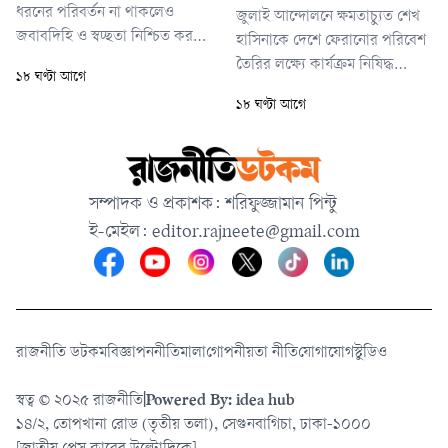
ধরনের পরিবর্তন না থাকলেও
জুলাই আন্দোলনে ক্ষমতাচ্যুত শেখ
জবাবদিহি ও স্বচ্ছতা নিশ্চিত করতে
হাসিনাকে দেশে ফেরানোর পরিবেশ
কয়েকটি নতুন বিধান অন্তর্ভুক্ত করা
তৈরির লক্ষ্যে কার্যক্রম নিষিদ্ধ
১৮ ঘণ্টা আগে
হয়েছে। এর মধ্যে অন্যতম গুরুত্বপূর্ণ
আওয়ামী লীগের পক্ষে দেশের ২২টি
১৮ ঘণ্টা আগে
সংযোজন— এসআরবির কোনো
বিশ্ববিদ্যালয়ের ৪০৪ জন শিক্ষকের
সদস্যের বিরুদ্ধে ক্ষমতার
গোপন তৎপরতা চালানোর খবরের
অপব্যবহার, অসদাচরণ বা হয়রানির
প্রেক্ষাপটে চবি প্রশাসন এ সিদ্ধান্ত
অভিযোগ সরাসরি করতে পারবেন
নিয়েছে। বিভিন্ন পাবলিক
সম্পাদক ও প্রকাশক: শরিফুজ্জামান পিন্টু
সাধারণ নাগরিক। এসব অভিযোগ
বিশ্ববিদ্যালয়ের ওই শিক্ষকদের
গ্রহণ, তদন্ত ও
ই-মেইল:
editor.rajneete@gmail.com
তালিকায় চবির ৯ শিক্ষকের নাম
পাও
রাজনীতি ডটকম
বিজ্ঞাপন
নীতিমালা
গোপনীয়তা নীতি
যোগাযোগ
স্টুডিও
স্বত্ব © ২০২৫ রাজনীতি
|
Powered By: idea hub
১৪/২, তোপখানা রোড (তৃতীয় তলা), সেগুনবাগিচা, ঢাকা-১০০০