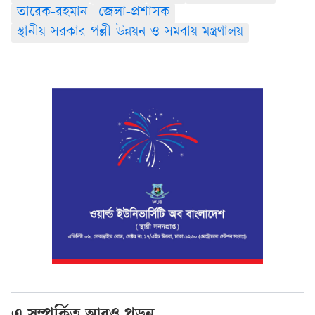
তারেক-রহমান
জেলা-প্রশাসক
স্থানীয়-সরকার-পল্লী-উন্নয়ন-ও-সমবায়-মন্ত্রণালয়