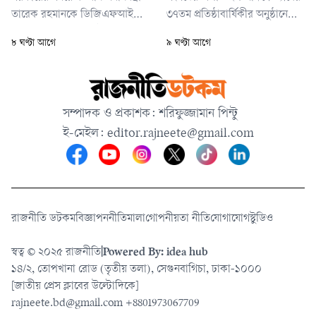
তারেক রহমানকে ডিজিএফআইয়ের
৩৭তম প্রতিষ্ঠাবার্ষিকীর অনুষ্ঠানে
গোপন বন্দিশালা জয়েন্ট
আয়োজিত চিকিৎসক সমাবেশে
৮ ঘণ্টা আগে
৯ ঘণ্টা আগে
ইন্টারোগেশন সেলে (জেআইসি)
এসব কথা বলেন প্রধানমন্ত্রী।
নির্যাতনের তথ্য পাওয়ার কথা
বলেছেন আন্তর্জাতিক অপরাধ
ট্রাইব্যুনালের চিফ প্রসিকিউটর মো.
সম্পাদক ও প্রকাশক: শরিফুজ্জামান পিন্টু
আমিনুল ইসলাম।
ই-মেইল:
editor.rajneete@gmail.com
রাজনীতি ডটকম
বিজ্ঞাপন
নীতিমালা
গোপনীয়তা নীতি
যোগাযোগ
স্টুডিও
স্বত্ব © ২০২৫ রাজনীতি
|
Powered By: idea hub
১৪/২, তোপখানা রোড (তৃতীয় তলা), সেগুনবাগিচা, ঢাকা-১০০০
[জাতীয় প্রেস ক্লাবের উল্টোদিকে]
rajneete.bd@gmail.com
+8801973067709