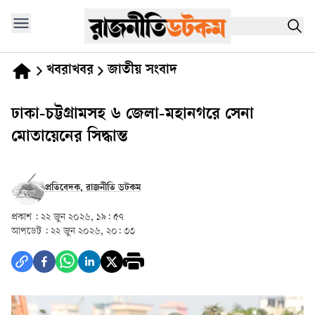
খবরাখবর
জাতীয় সংবাদ
ঢাকা-চট্টগ্রামসহ ৬ জেলা-মহানগরে সেনা
মোতায়েনের সিদ্ধান্ত
প্রতিবেদক, রাজনীতি ডটকম
প্রকাশ :
২২ জুন ২০২৬, ১৯: ৫৭
আপডেট :
২২ জুন ২০২৬, ২০: ৩৩