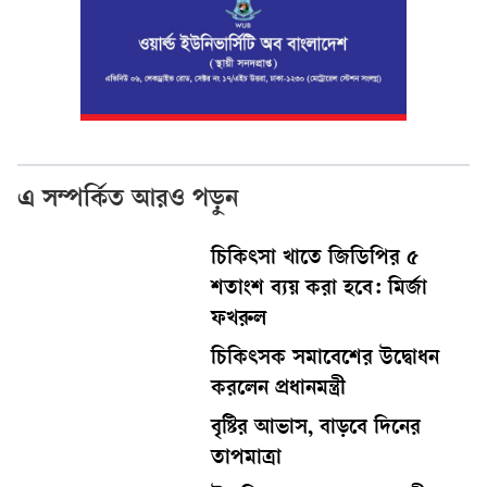
এ সম্পর্কিত আরও পড়ুন
চিকিৎসা খাতে জিডিপির ৫
শতাংশ ব্যয় করা হবে: মির্জা
ফখরুল
চিকিৎসক সমাবেশের উদ্বোধন
করলেন প্রধানমন্ত্রী
বৃষ্টির আভাস, বাড়বে দিনের
তাপমাত্রা