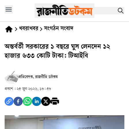
খবরাখবর
সংগঠন সংবাদ
অন্তর্বর্তী সরকারের ১ বছরে ঘুস লেনদেন ১২
হাজার ৬৩৩ কোটি টাকা: টিআইবি
প্রতিবেদক, রাজনীতি ডটকম
প্রকাশ :
২৫ জুন ২০২৬, ১৮: ৫৮