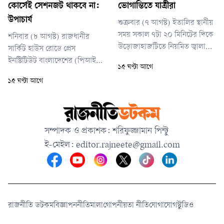
কোর্সেই সেশনজট থাকবে না:
ভোগান্তিতে যাত্রীরা
উপাচার্য
শুক্রবার (৭ আগস্ট) ইতালির স্থানীয়
সময় সকাল ৭টা ২০ মিনিটের দিকে
শনিবার (৮ আগস্ট) রাজধানীর
উড়োজাহাজটিতে নিয়মিত জ্বালানি
সার্কিট হাউস রোডে প্রেস
নেওয়ার সময় কারিগরি ত্রুটি ধরা
ইনস্টিটিউট বাংলাদেশের (পিআইবি)
১৫ ঘণ্টা আগে
পড়ে।
অডিটোরিয়ামে ‘গণমাধ্যম বিষয়ক
১৫ ঘণ্টা আগে
তিন মাস মেয়াদি সার্টিফিকেট কোর্স
২০২৬’-এর নতুন ব্যাচের
ওরিয়েন্টেশন অনুষ্ঠানে প্রধান
অতিথির বক্তব্যে তিনি এসব কথা
সম্পাদক ও প্রকাশক: শরিফুজ্জামান পিন্টু
বলেন।
ই-মেইল:
editor.rajneete@gmail.com
রাজনীতি ডটকম
বিজ্ঞাপন
নীতিমালা
গোপনীয়তা নীতি
যোগাযোগ
স্টুডিও