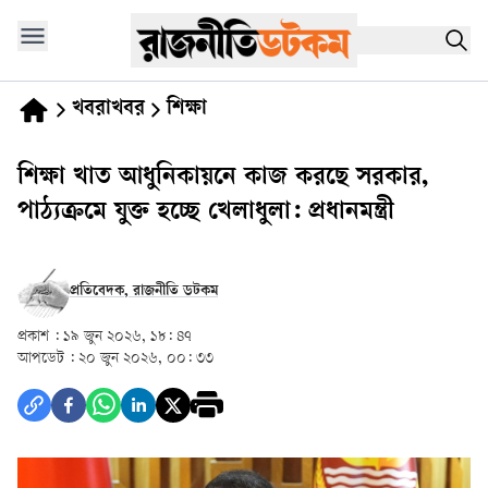
খবরাখবর
শিক্ষা
শিক্ষা খাত আধুনিকায়নে কাজ করছে সরকার,
পাঠ্যক্রমে যুক্ত হচ্ছে খেলাধুলা: প্রধানমন্ত্রী
প্রতিবেদক, রাজনীতি ডটকম
প্রকাশ :
১৯ জুন ২০২৬, ১৮: ৪৭
আপডেট :
২০ জুন ২০২৬, ০০: ৩৩