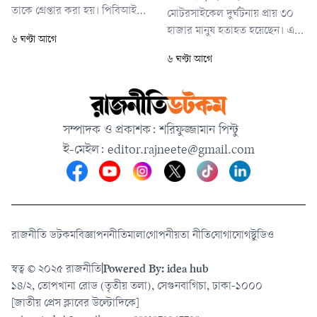
তাকে গ্রেপ্তার করা হয়। পিবিআই
মোটরসাইকেল দুর্ঘটনায় প্রায় ৩০
জানিয়েছে, আদালতের নির্দেশ
হাজার মানুষ হতাহত হয়েছেন। এর
৬ ঘণ্টা আগে
অনুযায়ী আত্মসমর্পণ না করায় তাকে
মধ্যে ১৫ হাজার ৭১২ জন নিহত
৬ ঘণ্টা আগে
গ্রেপ্তার করা হয়েছে। তাকে কুমিল্লার
এবং ১৪ হাজার ১৪৩ জন আহত
আদালতে পাঠানোর প্রক্রিয়া চলছে।
হয়েছেন। ২০২০ থেকে ২০২৬
সালের জুলাই পর্যন্ত ১৬ হাজার
৬৫টি মোটরসাইকেল দুর্ঘটনায়
সম্পাদক ও প্রকাশক: শরিফুজ্জামান পিন্টু
এসব হতাহতের ঘটনা ঘটেছে।
ই-মেইল:
editor.rajneete@gmail.com
রাজনীতি ডটকম
বিজ্ঞাপন
নীতিমালা
গোপনীয়তা নীতি
যোগাযোগ
স্টুডিও
স্বত্ব © ২০২৫ রাজনীতি
|
Powered By: idea hub
১৪/২, তোপখানা রোড (তৃতীয় তলা), সেগুনবাগিচা, ঢাকা-১০০০
[জাতীয় প্রেস ক্লাবের উল্টোদিকে]