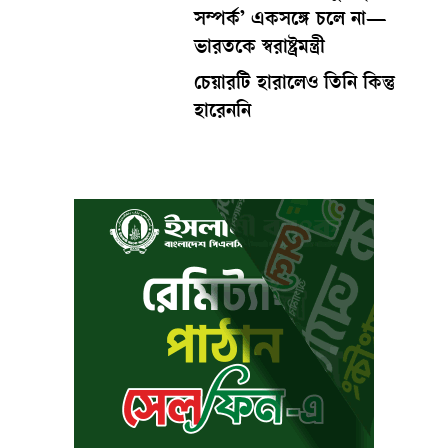
সম্পর্ক’ একসঙ্গে চলে না—
ভারতকে স্বরাষ্ট্রমন্ত্রী
চেয়ারটি হারালেও তিনি কিন্তু
হারেননি