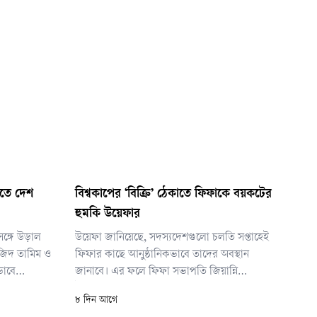
েলতে দেশ
বিশ্বকাপের ‘বিক্রি’ ঠেকাতে ফিফাকে বয়কটের
হুমকি উয়েফার
সঙ্গে উড়াল
উয়েফা জানিয়েছে, সদস্যদেশগুলো চলতি সপ্তাহেই
জিদ তামিম ও
ফিফার কাছে আনুষ্ঠানিকভাবে তাদের অবস্থান
ভাবে
জানাবে। এর ফলে ফিফা সভাপতি জিয়ান্নি
মুশফিকুর
ইনফান্তিনোর পরিকল্পনা এখন বড় বাধার মুখে পড়েছে।
৮ দিন আগে
। প্রিয়