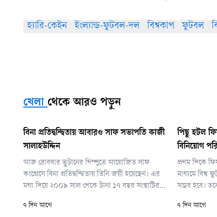
হ্যারি-কেইন
ইংল্যান্ড-ফুটবল-দল
বিশ্বকাপ
ফুটবল
ব
খেলা
থেকে আরও পড়ুন
বিনা প্রতিদ্বন্দ্বিতায় আবারও সাফ সভাপতি কাজী
পিছু হটল ফি
সালাহউদ্দিন
বিনিয়োগ পরি
আজ রোববার ভুটানের থিম্পুতে আয়োজিত সাফ
প্রথম দিকে ফ
কংগ্রেসে বিনা প্রতিদ্বন্দ্বিতায় তিনি জয়ী হয়েছেন। এর
মাধ্যমে বিশ্ব
মধ্য দিয়ে ২০০৯ সাল থেকে টানা ১৭ বছর সংস্থাটির
সম্ভব হবে। ত
শীর্ষ পদে দায়িত্ব পালন অব্যাহত রাখলেন তিনি।
মাধ্যমে বিশ্ব
৭ দিন আগে
৭ দিন আগে
সম্পদের ওপর