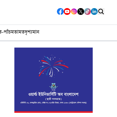
ত-পাঁচ
মতামত
দৃশ্যমান