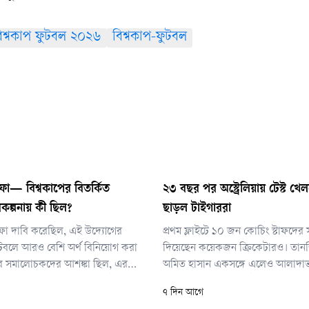
িশ্বকাপ ফুটবল ২০২৬
বিশ্বকাপ-ফুটবল
ফা— বিশ্বকাপের বিতর্কিত
২৩ বছর পর অস্ট্রেলিয়ায় টেস্ট খ
কল্পনায় কী ছিল?
ছাড়ল টাইগাররা
িফা দাবি করেছিল, এই উদ্যোগের
প্রথম ফ্লাইটে ১০ জন কোচিং স্টাফদের 
 ফুটবলে আরও বেশি অর্থ বিনিয়োগ করা
দিয়েছেন কয়েকজন ক্রিকেটারও। তান
বে সমালোচকদের আশঙ্কা ছিল, এর
অমিত হাসান একসঙ্গে এলেও আলাদা
কাপের মতো সবচেয়ে মূল্যবান ফুটবল
বিমানবন্দরে পৌঁছান তাইজুল ইসলাম, 
৭ দিন আগে
 বেসরকারি বিনিয়োগকারীদের
রহিম, খালেদ আহমেদ ও সাদমান ইসলাম