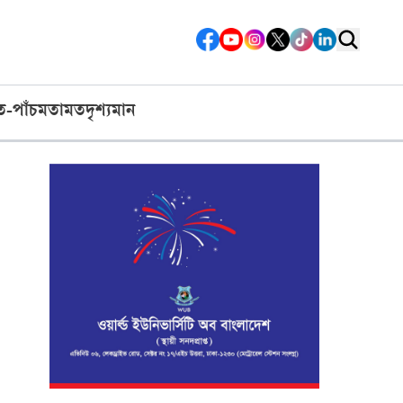
ত-পাঁচ
মতামত
দৃশ্যমান