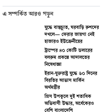
এ সম্পর্কিত আরও পড়ুন
যুদ্ধে বাস্তুচ্যুত, ঘরবাড়ি রুশদের
দখলে— ফেরার জায়গা নেই
হাজারও ইউক্রেনীয়ের
ট্রাম্পের ৪০ কোটি ডলারের
বলরুম প্রকল্পে আদালতের
নিষেধাজ্ঞা
ইরান-যুক্তরাষ্ট্র যুদ্ধে ৬০ দিনের
বিরতির আভাস মার্কিন
অর্থমন্ত্রীর
গ্রিস উপকূলে দুই শতাধিক
অভিবাসী উদ্ধার, অর্ধেকেরও
বেশি বাংলাদেশি