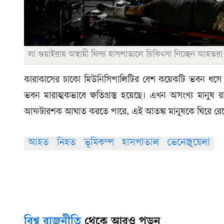
লা গুয়াইরায় অস্থায়ী ফিল্ড হাসপাতালে চিকিৎসা নিচ্ছেন আহতরা।
কারাকাসের চাকো মিউনিসিপালিটির বেশ কয়েকটি ভবন ধস
ভবন মারাত্মকভাবে ক্ষতিগ্রস্ত হয়েছে। এখন অসংখ্য মানুষ
আফটারশক আঘাত করতে পারে, এই আতঙ্ক মানুষকে ঘিরে রে
আহত
নিহত
ভূমিকম্প
হাসপাতাল
ভেনেজুয়েলা
বিশ্ব রাজনীতি
থেকে আরও পড়ুন