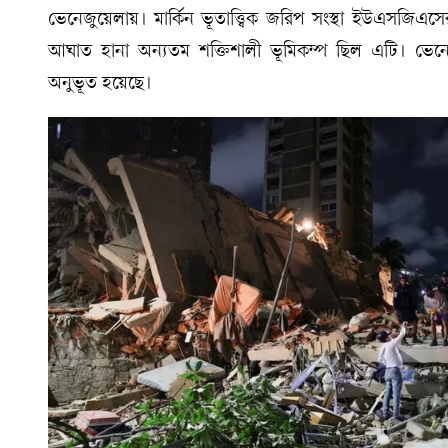
ভেনেজুয়েলায়। মার্কিন ভূতাত্ত্বিক জরিপ সংস্থা ইউএসজিএ
আঘাত হানা অন্যতম শক্তিশালী ভূমিকম্প ছিল এটি। ভে
অনুভূত হয়েছে।