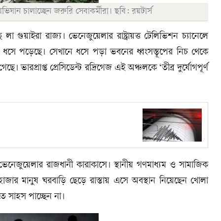
িযান চালাচ্ছেন জরুরি সেবাকর্মীরা। ছবি: রয়টার্স
লা গুয়াইরা রাজ্য। ভেনেজুয়েলার রাষ্ট্রায়ত্ত টেলিভিশন চ্যানেলে
ন ধসে পড়েছে। সেখানে ধসে পড়া ভবনের ধ্বংসস্তূপের নিচ থেকে
। ভারপ্রাপ্ত প্রেসিডেন্ট রদ্রিগেজ এই অঞ্চলকে ‘তীব্র দুর্যোগপূর্ণ
েনেজুয়েলার রাজধানী কারাকাসে। স্থানীয় গণমাধ্যম ও সামাজিক
জার মানুষ ঘরবাড়ি ছেড়ে রাস্তায় এসে অবস্থান নিয়েছেন খোলা
ে সাহস পাচ্ছেন না।