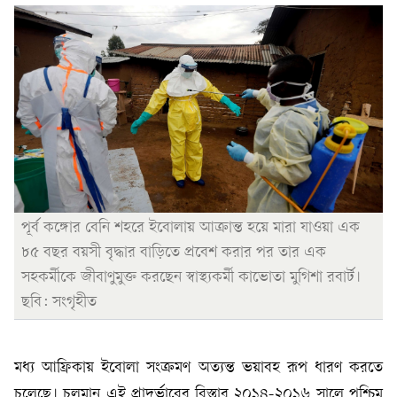
পূর্ব কঙ্গোর বেনি শহরে ইবোলায় আক্রান্ত হয়ে মারা যাওয়া এক
৮৫ বছর বয়সী বৃদ্ধার বাড়িতে প্রবেশ করার পর তার এক
সহকর্মীকে জীবাণুমুক্ত করছেন স্বাস্থ্যকর্মী কাভোতা মুগিশা রবার্ট।
ছবি: সংগৃহীত
মধ্য আফ্রিকায় ইবোলা সংক্রমণ অত্যন্ত ভয়াবহ রূপ ধারণ করতে
চলেছে। চলমান এই প্রাদুর্ভাবের বিস্তার ২০১৪-২০১৬ সালে পশ্চিম