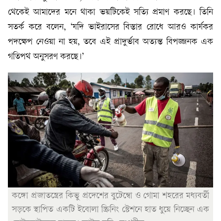
থেকেই আমাদের মনে থাকা ভয়টিকেই সত্যি প্রমাণ করছে। তিনি
সতর্ক করে বলেন, ‘যদি ভাইরাসের বিস্তার রোধে আরও কার্যকর
পদক্ষেপ নেওয়া না হয়, তবে এই প্রাদুর্ভাব অত্যন্ত বিপজ্জনক এক
গতিপথ অনুসরণ করছে।’
কঙ্গো প্রজাতন্ত্রের কিভু প্রদেশের বুটেম্বো ও গোমা শহরের মধ্যবর্তী
সড়কে স্থাপিত একটি ইবোলা স্ক্রিনিং স্টেশনে হাত ধুয়ে নিচ্ছেন এক