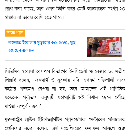
অন্যদের থেকে আলাদা (আইসোলেশন) করে ভাইরাসের বিস্তার
রোধ করা যাচ্ছে, তার ওপর ভিত্তি করে মোট আক্রান্তের সংখ্যা ২০
হাজার বা তারও বেশি হতে পারে।
কঙ্গোতে ইবোলায় মৃত্যুহার ৩০-৫০%, সুস্থ
হয়েছেন একজন
সিডিসির ইবোলা রেসপন্স বিভাগের ইনসিডেন্ট ম্যানেজার ড. সতীশ
পিল্লাই বলেন, ‘জনস্বার্থ ও সুরক্ষায় যদি এখনই শক্তিশালী এবং
কঠোর পদক্ষেপ নেওয়া না হয়, তবে আমাদের এই গাণিতিক
মডেলের পূর্বাভাস অনুযায়ী মহামারিটি ওই বিশাল স্কেলে পৌঁছে
যাওয়া সম্পূর্ণ সম্ভব।’
যুক্তরাষ্ট্রের ব্রাউন ইউনিভার্সিটির প্যানডেমিক সেন্টারের পরিচালক
জেনিফার নুজো বলেন, এই মডেলিংয়ের ফলাফল আসলে শুরু