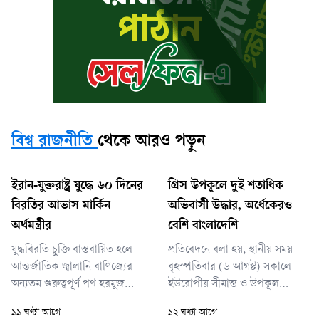
বিশ্ব রাজনীতি
থেকে আরও পড়ুন
ইরান-যুক্তরাষ্ট্র যুদ্ধে ৬০ দিনের
গ্রিস উপকূলে দুই শতাধিক
বিরতির আভাস মার্কিন
অভিবাসী উদ্ধার, অর্ধেকেরও
অর্থমন্ত্রীর
বেশি বাংলাদেশি
যুদ্ধবিরতি চুক্তি বাস্তবায়িত হলে
প্রতিবেদনে বলা হয়, স্থানীয় সময়
আন্তর্জাতিক জ্বালানি বাণিজ্যের
বৃহস্পতিবার (৬ আগস্ট) সকালে
অন্যতম গুরুত্বপূর্ণ পথ হরমুজ
ইউরোপীয় সীমান্ত ও উপকূল
প্রণালি পুনরায় খুলে দেওয়া হতে
রক্ষাকারী সংস্থা ‘ফ্রন্টেক্স’-এর একটি
১১ ঘণ্টা আগে
১২ ঘণ্টা আগে
পারে বলে ইঙ্গিত দেন তিনি। এর
বিমান ক্রিটের দক্ষিণ-পূর্বাঞ্চলীয়