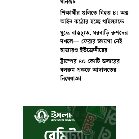
যানজট
শিক্ষার্থীর গুলিতে নিহত ৮: অস্ত্র
আইন কঠোর হচ্ছে থাইল্যান্ডে
যুদ্ধে বাস্তুচ্যুত, ঘরবাড়ি রুশদের
দখলে— ফেরার জায়গা নেই
হাজারও ইউক্রেনীয়ের
ট্রাম্পের ৪০ কোটি ডলারের
বলরুম প্রকল্পে আদালতের
নিষেধাজ্ঞা