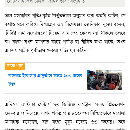
মোটরসাইকেল চালক। ফাইল ছবি: সংগৃহীত
তবে মহামারির গতিপ্রকৃতি নিখুঁতভাবে অনুমান করা কতটা কঠিন, সে
কথাও মনে করিয়ে দিয়েছেন এই বিশেষজ্ঞ। জেনিফার নুজো বলেন,
‘নির্দিষ্ট এই সংখ্যাগুলো নিয়েই আমাদের কেবল মগ্ন থাকলে চলবে
না। কারণ যখন আপনার কাছে পর্যাপ্ত বা সীমিত তথ্য থাকে, তখন
একদম সঠিক পূর্বাভাস দেওয়া সত্যি খুব কঠিন।’
কঙ্গোতে ইবোলার প্রাদুর্ভাবে অন্তত ১০০ জনের
মৃত্যু
এদিকে আফ্রিকা সেন্টার্স ফর ডিজিজ কন্ট্রোল অ্যান্ড প্রিভেনশন
শুক্রবার জানিয়েছে, এখন পর্যন্ত প্রায় ৪০০ জন নিশ্চিতভাবে ইবোলা
আক্রান্ত হয়েছেন, যার মধ্যে মৃত্যু হয়েছে ৬৩ জনের। তবে