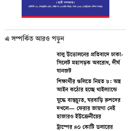
এ সম্পর্কিত আরও পড়ুন
বালু উত্তোলনের প্রতিবাদে ঢাকা-
সিলেট মহাসড়ক অবরোধ, দীর্ঘ
যানজট
শিক্ষার্থীর গুলিতে নিহত ৮: অস্ত্র
আইন কঠোর হচ্ছে থাইল্যান্ডে
যুদ্ধে বাস্তুচ্যুত, ঘরবাড়ি রুশদের
দখলে— ফেরার জায়গা নেই
হাজারও ইউক্রেনীয়ের
ট্রাম্পের ৪০ কোটি ডলারের