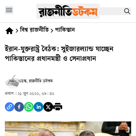
বিশ্ব রাজনীতি
পাকিস্তান
ইরান-যুক্তরাষ্ট্র বৈঠক: সুইজারল্যান্ড যাচ্ছেন
পাকিস্তানের প্রধানমন্ত্রী ও সেনাপ্রধান
ডেস্ক, রাজনীতি ডটকম
প্রকাশ :
২১ জুন ২০২৬, ০৯: ৪৬