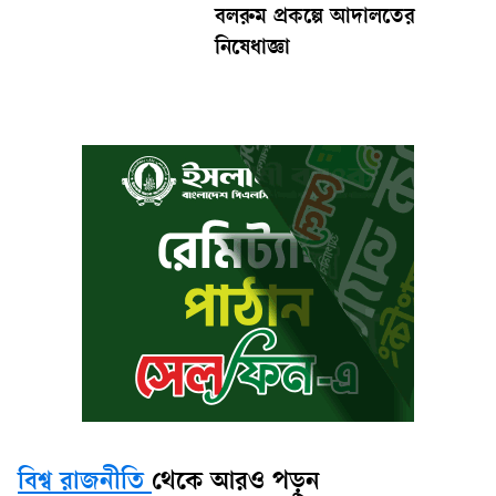
বলরুম প্রকল্পে আদালতের
নিষেধাজ্ঞা
বিশ্ব রাজনীতি
থেকে আরও পড়ুন