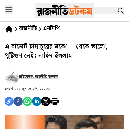
রাজনীতি
এনসিপি
এ বাজেট চানাচুরের মতো— খেতে ভালো,
পুষ্টিগুণ নেই: নাহিদ ইসলাম
প্রতিবেদক, রাজনীতি ডটকম
প্রকাশ :
১১ জুন ২০২৬, ২২: ১৩