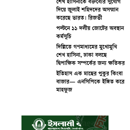
শেখ হাসিনাকে বক্তব্যের সুযোগ
দিয়ে জুলাই শহিদদের অসম্মান
করেছে ভারত: রিজভী
পল্টনে ১১ দলীয় জোটের অবস্থান
কর্মসূচি
দিল্লিতে গণমাধ্যমের মুখোমুখি
শেখ হাসিনা, ঢাকা বলছে
দ্বিপাক্ষিক সম্পর্কের জন্য ক্ষতিকর
ইতিহাস এক মাছের পুকুর কিংবা
বাজার— এনসিপিকে ইঙ্গিত করে
মাহফুজ