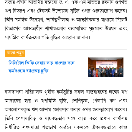
সভায় প্রধান অতিথির বক্তব্যে ড. এ এফ এম মতিউর রহমান গুণগত
ঋণ বিতরণ এবং টেকসই উদ্যোক্তা সৃষ্টির ওপর গুরুত্বারোপ করেন।
তিনি সমন্বিত উদ্যোগ, দায়িত্বশীলতা ও আন্তরিকতার মাধ্যমে সিলেট
বিভাগের আওতাধীন শাখাগুলোর ব্যবসায়িক সূচকের উন্নয়ন এবং
সামগ্রিক কার্যক্রমের গতি বৃদ্ধির আহ্বান জানান।
ডিজিটাল কিস্তি সেবায় ডাচ্-বাংলার সঙ্গে
কর্মসংস্থান ব্যাংকের চুক্তি
ব্যবস্থাপনা পরিচালক গৃহীত কর্মসূচির সফল বাস্তবায়নের লক্ষ্যে ঋণ
আদায়ের হার ও ঋণস্থিতি বৃদ্ধি, শ্রেণিকৃত, খেলাপি ঋণ এবং
অবলোপনকৃত ঋণ আদায় জোরদার করার ওপর গুরুত্বারোপ করেন।
তিনি পেশাদারিত্ব ও দায়বদ্ধতার সঙ্গে কাজ করে প্রধান কার্যালয়
নির্ধারিত লক্ষ্যমাত্রা শতভাগ অর্জনে সকলকে ঐক্যবদ্ধভাবে কাজ