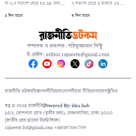
বা ০.৭ শতাংশ বেড়ে ৮৪.৩৯ ডলারে
৭ শতাংশ বেড়ে ৪ হাজার ৬৮
পৌঁছেছে। এর আগে দরপতনের
দশমিক ৫৪ ডলারে উঠেছে। একই
৪ দিন আগে
৫ দিন আগে
কারণে ব্রেন্ট ক্রুডের দাম তিন
সময়ে যুক্তরাষ্ট্রের গোল্ড ফিউচার্সের
সপ্তাহের মধ্যে সর্বনিম্ন পর্যায়ে নেমে
দাম বেড়েছে ০ দশমিক ৯ শতাংশ,
গিয়েছিল।
যা বিক্রি হয়েছে প্রতি আউন্স ৪
হাজার ৬৬ দশমিক ৬০ ডলারে।
সম্পাদক ও প্রকাশক: শরিফুজ্জামান পিন্টু
ই-মেইল:
editor.rajneete@gmail.com
রাজনীতি ডটকম
বিজ্ঞাপন
নীতিমালা
গোপনীয়তা নীতি
যোগাযোগ
স্টুডিও
স্বত্ব © ২০২৫ রাজনীতি
|
Powered By: idea hub
১৪/২, তোপখানা রোড (তৃতীয় তলা), সেগুনবাগিচা, ঢাকা-১০০০
[জাতীয় প্রেস ক্লাবের উল্টোদিকে]
rajneete.bd@gmail.com
+8801973067709