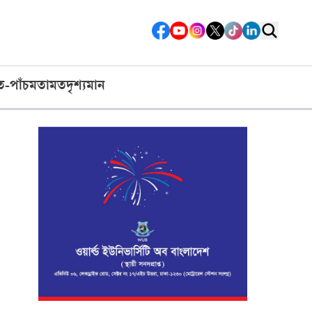
ত-পাঁচ
মতামত
দৃশ্যমান