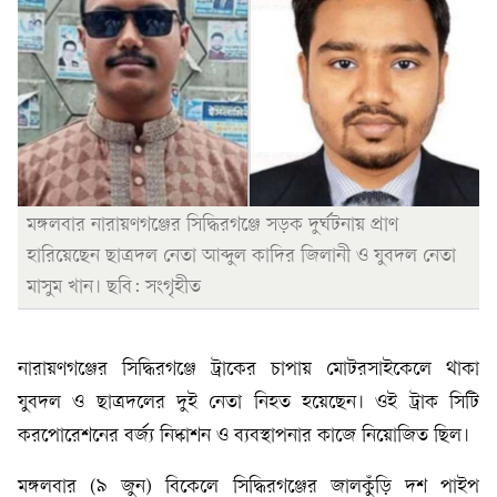
মঙ্গলবার নারায়ণগঞ্জের সিদ্ধিরগঞ্জে সড়ক দুর্ঘটনায় প্রাণ
হারিয়েছেন ছাত্রদল নেতা আব্দুল কাদির জিলানী ও যুবদল নেতা
মাসুম খান। ছবি: সংগৃহীত
নারায়ণগঞ্জের সিদ্ধিরগঞ্জে ট্রাকের চাপায় মোটরসাইকেলে থাকা
যুবদল ও ছাত্রদলের দুই নেতা নিহত হয়েছেন। ওই ট্রাক সিটি
করপোরেশনের বর্জ্য নিষ্কাশন ও ব্যবস্থাপনার কাজে নিয়োজিত ছিল।
মঙ্গলবার (৯ জুন) বিকেলে সিদ্ধিরগঞ্জের জালকুঁড়ি দশ পাইপ