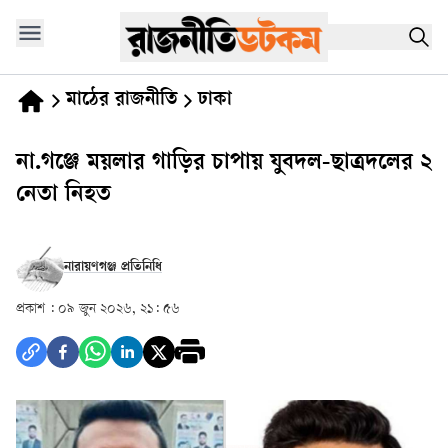
মাঠের রাজনীতি
ঢাকা
না.গঞ্জে ময়লার গাড়ির চাপায় যুবদল-ছাত্রদলের ২
নেতা নিহত
নারায়ণগঞ্জ প্রতিনিধি
প্রকাশ :
০৯ জুন ২০২৬, ২১: ৫৬