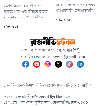
হয়।
ডিমলা উপজেলার পূর্ব ছাতনাই,
হত্যাকাণ্ডের পেছনে কী কারণ
খগাখড়িবাড়ী, টেপাখড়িবাড়ী,
থাকতে পারে এবং কীভাবে তাদের
খালিসা চাপানী, ঝুনাগাছ চাপানী,
মৃত্যু হয়েছে, তা এখনো নিশ্চিত
১ দিন আগে
গয়াবাড়ী ও জলঢাকা উপজেলার
করতে পারেনি পুলিশ। তবে নিহতের
১ দিন আগে
গোলমুন্ডা, ডাউয়াবাড়ী ও শৌলমারী
স্বজনদের দাবি, এটি একটি
ইউনিয়নের নিম্নাঞ্চলে পানি প্রবেশ
পরিকল্পিত হত্যাকাণ্ড। এদিকে একই
করতে শুরু করেছে।
পরিবারের তিন সদস্যের মৃত্যুর
খবরে হাজারো মানুষ ওই বাড়িতে
সম্পাদক ও প্রকাশক: শরিফুজ্জামান পিন্টু
ভিড় জমায় এবং পুরো এলাকায়
ই-মেইল:
editor.rajneete@gmail.com
শোকের ছায়া নেমে আসে। স্বজন ও
প্রতিবেশীদের কান
রাজনীতি ডটকম
বিজ্ঞাপন
নীতিমালা
গোপনীয়তা নীতি
যোগাযোগ
স্টুডিও
স্বত্ব © ২০২৫ রাজনীতি
|
Powered By: idea hub
১৪/২, তোপখানা রোড (তৃতীয় তলা), সেগুনবাগিচা, ঢাকা-১০০০