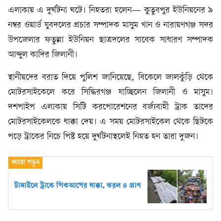
এলাকায় এ দুর্ঘটনা ঘটে। নিহতরা হলেন— কুতুবপুর ইউনিয়নের ৯
নম্বর ওয়ার্ড যুবদলের প্রচার সম্পাদক মাসুম খান ও নারায়ণগঞ্জ সদর
উপজেলার ফতুল্লা ইউনিয়ন ছাত্রদলের সাবেক সাধারণ সম্পাদক
আব্দুল কাদির জিলানী।
স্থানীয়দের বরাত দিয়ে পুলিশ জানিয়েছে, বিকেলে জালকুঁড়ি থেকে
মোটরসাইকেলে করে সিদ্ধিরগঞ্জ যাচ্ছিলেন জিলানী ও মাসুম।
দশপাইপ এলাকায় সিটি করপোরেশনের বর্জ্যবাহী ট্রাক তাদের
মোটরসাইকেলকে ধাক্কা দেয়। এ সময় মোটরসাইকেল থেকে ছিটকে
পড়ে ট্রাকের নিচে পিষ্ট হয়ে দুর্ঘটনাস্থলেই নিহত হন তারা দুজন।
টাঙ্গাইলে ট্রাকে পিকআপের ধাক্কা, ঝরল ৪ প্রাণ