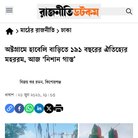
মাঠের রাজনীতি
ঢাকা
অষ্টগ্রামে হাবেলি বাড়িতে ১৯১ বছরের ঐতিহ্যের
মহররম, আজ ‘নিশান গাস্ত’
বিজয় কর রতন, কিশোরগঞ্জ
প্রকাশ :
২৬ জুন ২০২৬, ২১: ০৩