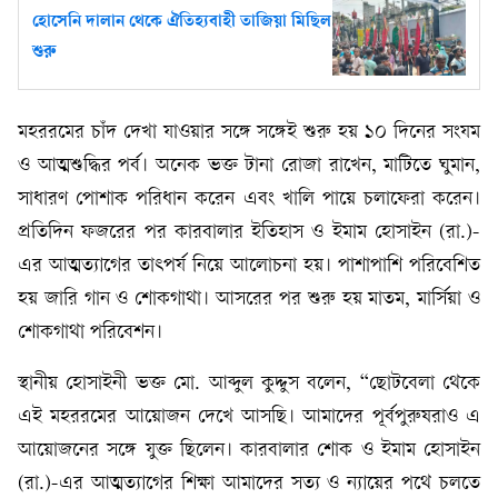
হোসেনি দালান থেকে ঐতিহ্যবাহী তাজিয়া মিছিল
শুরু
মহররমের চাঁদ দেখা যাওয়ার সঙ্গে সঙ্গেই শুরু হয় ১০ দিনের সংযম
ও আত্মশুদ্ধির পর্ব। অনেক ভক্ত টানা রোজা রাখেন, মাটিতে ঘুমান,
সাধারণ পোশাক পরিধান করেন এবং খালি পায়ে চলাফেরা করেন।
প্রতিদিন ফজরের পর কারবালার ইতিহাস ও ইমাম হোসাইন (রা.)-
এর আত্মত্যাগের তাৎপর্য নিয়ে আলোচনা হয়। পাশাপাশি পরিবেশিত
হয় জারি গান ও শোকগাথা। আসরের পর শুরু হয় মাতম, মার্সিয়া ও
শোকগাথা পরিবেশন।
স্থানীয় হোসাইনী ভক্ত মো. আব্দুল কুদ্দুস বলেন, “ছোটবেলা থেকে
এই মহররমের আয়োজন দেখে আসছি। আমাদের পূর্বপুরুষরাও এ
আয়োজনের সঙ্গে যুক্ত ছিলেন। কারবালার শোক ও ইমাম হোসাইন
(রা.)-এর আত্মত্যাগের শিক্ষা আমাদের সত্য ও ন্যায়ের পথে চলতে