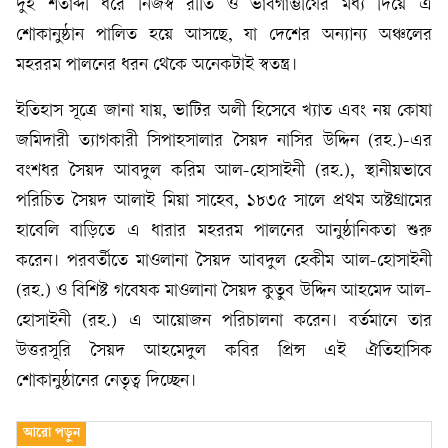
দুই শতাব্দী ধরে নিজস্ব রীতি ও ভাবগাম্ভীর্যের মধ্য দিয়ে এ
শোকানুষ্ঠান পালিত হয়ে আসছে, যা দেশের অন্যান্য অঞ্চলের
মহররম পালনের ধরন থেকে অনেকটাই স্বতন্ত্র।
ইতিহাস সূত্রে জানা যায়, ভাটির অলী হিসেবে খ্যাত এবং নয় কোষা
জমিদারী ত্যাগকারী সিপাহসালার সৈয়দ নাসির উদ্দিন (রহ.)-এর
বংশধর সৈয়দ আবদুল করিম আল-হোসাইনী (রহ.), স্থানীয়ভাবে
পরিচিত সৈয়দ আলাই মিয়া সাহেব, ১৮৩৫ সালে প্রথম অষ্টগ্রামের
হাবেলি বাড়িতে এ ধারার মহররম পালনের আনুষ্ঠানিকতা শুরু
করেন। পরবর্তীতে মাওলানা সৈয়দ আবদুল হেকীম আল-হোসাইনী
(রহ.) ও বিশিষ্ট গবেষক মাওলানা সৈয়দ কুতুব উদ্দিন আহমেদ আল-
হোসাইনী (রহ.) এ আয়োজন পরিচালনা করেন। বর্তমানে তার
উত্তরসূরি সৈয়দ আহমেদুল কবির প্রিন্স এই ঐতিহাসিক
শোকানুষ্ঠানের নেতৃত্ব দিচ্ছেন।