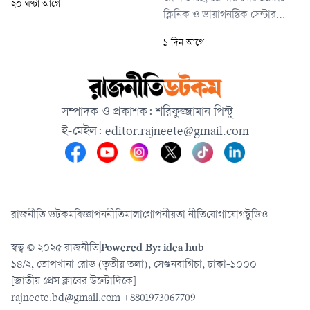
২০ ঘণ্টা আগে
পণ্যবাহী একটি ট্রাক বাসটিকে
ক্লিনিক ও ডায়াগনস্টিক সেন্টার
ধাক্কা দেয়। এতে ঘটনাস্থলেই
রয়েছে। এর মধ্যে বর্তমানে চালু
বাসচালকসহ দুজনের মৃত্যু হয়।
১ দিন আগে
আছে ৯০টি। বিভিন্ন অনিয়ম ও
আহত হয় আরও কমপক্ষে ১২ জন।
অব্যবস্থাপনার অভিযোগে বাকি
২৮টির মধ্যে কিছু সিলগালা করা
হয়েছে, আর কিছু প্রতিষ্ঠান নিজেরাই
সম্পাদক ও প্রকাশক: শরিফুজ্জামান পিন্টু
কার্যক্রম বন্ধ করে দিয়েছে।
ই-মেইল:
editor.rajneete@gmail.com
রাজনীতি ডটকম
বিজ্ঞাপন
নীতিমালা
গোপনীয়তা নীতি
যোগাযোগ
স্টুডিও
স্বত্ব © ২০২৫ রাজনীতি
|
Powered By: idea hub
১৪/২, তোপখানা রোড (তৃতীয় তলা), সেগুনবাগিচা, ঢাকা-১০০০
[জাতীয় প্রেস ক্লাবের উল্টোদিকে]
rajneete.bd@gmail.com
+8801973067709