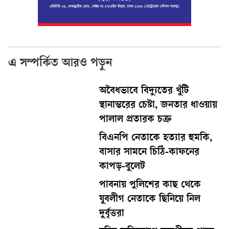
এ সম্পর্কিত আরও পড়ুন
অবৈধভাবে বিদ্যুতের খুঁটি
স্থানান্তরের চেষ্টা, জনতার ধাওয়ায়
পালাল প্রতারক চক্র
বিএনপি নেতাকে হত্যার হুমকি,
বাসার সামনে চিঠি-কাফনের
কাপড়-বুলেট
পাবনায় পুলিশের কাছ থেকে
যুবলীগ নেতাকে ছিনিয়ে নিল
দুর্বৃত্তরা