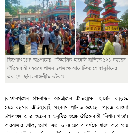
কিশোরগঞ্জের অষ্টগ্রামের ঐতিহাসিক হাবেলি বাড়িতে ১৯১ বছরের
ঐতিহ্যবাহী মহররম পালন উপলক্ষে আয়োজিত শোকানুষ্ঠানের
একাংশ। ছবি: রাজনীতি ডটকম
কিশোরগঞ্জের হাওরাঞ্চল অষ্টগ্রামের ঐতিহাসিক হাবেলি বাড়িতে
১৯১ বছরের ঐতিহ্যবাহী মহররম পালিত হয়েছে। পবিত্র আশুরা
উপলক্ষ্যে আজ শুক্রবার অনুষ্ঠিত হচ্ছে ঐতিহ্যবাহী ‘নিশান গাস্ত’।
কারবালার শোক, ত্যাগ, সত্য ও ন্যায়ের আদর্শকে ধারণ করে প্রায়