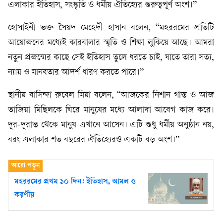
এলাকার ইতিহাস, সংস্কৃতি ও ধর্মীয় ঐতিহ্যের গুরুত্বপূর্ণ অংশ।”
হোসাইনী ভক্ত সৈয়দ মেহেদী হাসান বলেন, “মহররমের প্রতিটি
আয়োজনের মধ্যেই কারবালার স্মৃতি ও শিক্ষা লুকিয়ে আছে। আমরা
নতুন প্রজন্মের কাছে সেই ইতিহাস তুলে ধরতে চাই, যাতে তারা সত্য,
ন্যায় ও মানবতার আদর্শ ধারণ করতে পারে।”
স্থানীয় বাসিন্দা রুবেল মিয়া বলেন, “আজকের নিশান গাস্ত ও আজ
তাজিয়া মিছিলকে ঘিরে মানুষের মধ্যে আলাদা আবেগ কাজ করে।
দূর-দূরান্ত থেকে মানুষ এখানে আসেন। এটি শুধু ধর্মীয় অনুষ্ঠান নয়,
বরং এলাকার শত বছরের ঐতিহ্যেরও একটি বড় অংশ।”
মহররমের প্রথম ১০ দিন: ইতিহাস, আমল ও
করণীয়