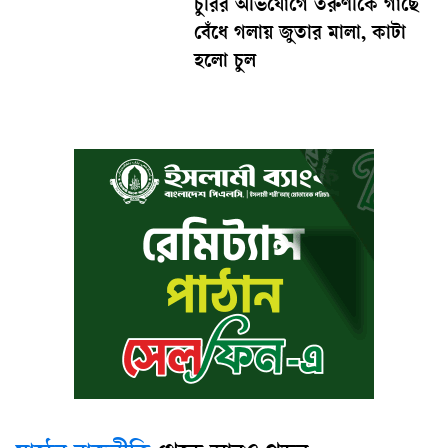
চুরির অভিযোগে তরুণীকে গাছে
বেঁধে গলায় জুতার মালা, কাটা
হলো চুল