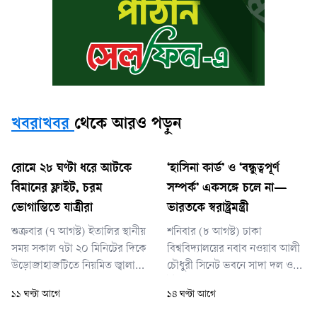
খবরাখবর
থেকে আরও পড়ুন
রোমে ২৮ ঘণ্টা ধরে আটকে
‘হাসিনা কার্ড’ ও ‘বন্ধুত্বপূর্ণ
বিমানের ফ্লাইট, চরম
সম্পর্ক’ একসঙ্গে চলে না—
ভোগান্তিতে যাত্রীরা
ভারতকে স্বরাষ্ট্রমন্ত্রী
শুক্রবার (৭ আগস্ট) ইতালির স্থানীয়
শনিবার (৮ আগস্ট) ঢাকা
সময় সকাল ৭টা ২০ মিনিটের দিকে
বিশ্ববিদ্যালয়ের নবাব নওয়াব আলী
উড়োজাহাজটিতে নিয়মিত জ্বালানি
চৌধুরী সিনেট ভবনে সাদা দল ও
নেওয়ার সময় কারিগরি ত্রুটি ধরা
ইউনিভার্সিটি টিচার্স অ্যাসোসিয়েশন
১১ ঘণ্টা আগে
১৪ ঘণ্টা আগে
পড়ে।
অব বাংলাদেশের আয়োজিত এক