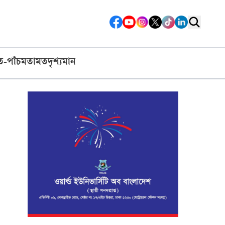
ত-পাঁচ
মতামত
দৃশ্যমান