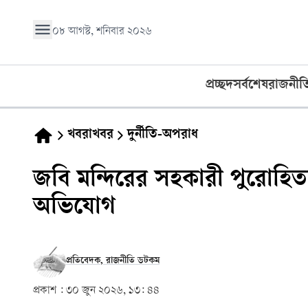
০৮ আগস্ট, শনিবার ২০২৬
প্রচ্ছদ
সর্বশেষ
রাজনীত
খবরাখবর
দুর্নীতি-অপরাধ
জবি মন্দিরের সহকারী পুরোহিত
অভিযোগ
প্রতিবেদক, রাজনীতি ডটকম
প্রকাশ :
৩০ জুন ২০২৬, ১৩: ৪৪