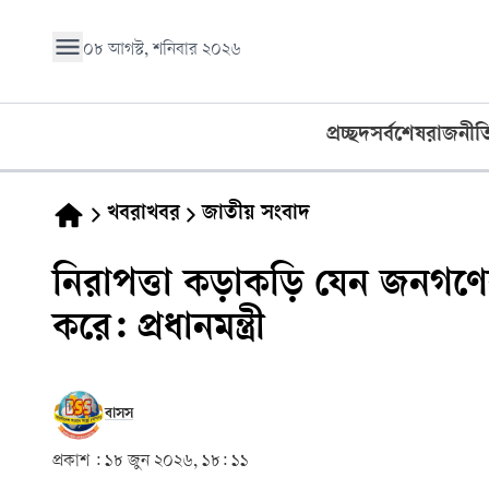
০৮ আগস্ট, শনিবার ২০২৬
প্রচ্ছদ
সর্বশেষ
রাজনীত
খবরাখবর
জাতীয় সংবাদ
নিরাপত্তা কড়াকড়ি যেন জনগণের
করে: প্রধানমন্ত্রী
বাসস
প্রকাশ :
১৮ জুন ২০২৬, ১৮: ১১