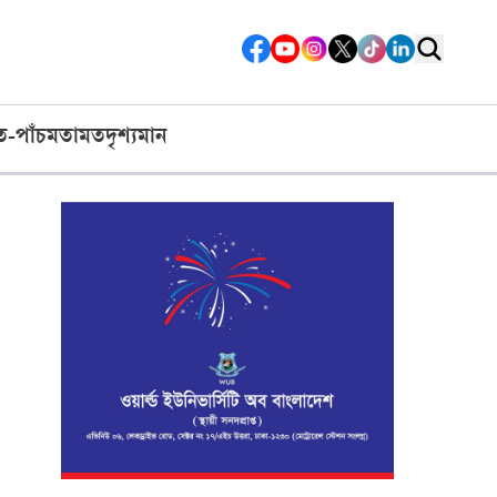
ত-পাঁচ
মতামত
দৃশ্যমান