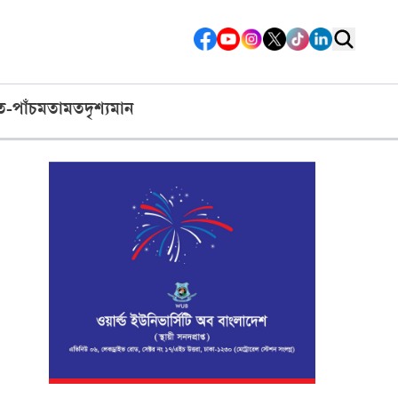
ত-পাঁচ
মতামত
দৃশ্যমান