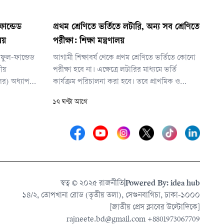
-ফান্ডেড
প্রথম শ্রেণিতে ভর্তিতে লটারি, অন্য সব শ্রেণিতে
লয়
পরীক্ষা: শিক্ষা মন্ত্রণালয়
য ফুল-ফান্ডেড
আগামী শিক্ষাবর্ষ থেকে প্রথম শ্রেণিতে ভর্তিতে কোনো
তীয়
পরীক্ষা হবে না। এক্ষেত্রে লটারির মাধ্যমে ভর্তি
সেলর) অধ্যাপক
কার্যক্রম পরিচালনা করা হবে। তবে প্রাথমিক ও
েন, বিশেষ করে
মাধ্যমিক বিদ্যালয়ের দ্বিতীয় থেকে নবম শ্রেণিতে ভর্তি
১৭ ঘণ্টা আগে
ববিদ্যালয়ে
পরীক্ষা নেওয়া হবে।
্মুক্ত করা হবে।
স্বত্ব © ২০২৫ রাজনীতি
|
Powered By: idea hub
১৪/২, তোপখানা রোড (তৃতীয় তলা), সেগুনবাগিচা, ঢাকা-১০০০
[জাতীয় প্রেস ক্লাবের উল্টোদিকে]
rajneete.bd@gmail.com
+8801973067709