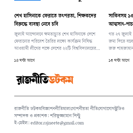
শেখ হাসিনাকে ফেরাতে তৎপরতা, শিক্ষকদের
সাকিবসহ ১৫
বিরুদ্ধে ব্যবস্থা নেবে চবি
আত্মসাৎ-পাচ
জুলাই আন্দোলনে ক্ষমতাচ্যুত শেখ হাসিনাকে দেশে
গত ২৭ জুলাই 
ফেরানোর পরিবেশ তৈরির লক্ষ্যে কার্যক্রম নিষিদ্ধ
জমা দিতে বলে
আওয়ামী লীগের পক্ষে দেশের ২২টি বিশ্ববিদ্যালয়ের
জজ শাহজাহান 
৪০৪ জন শিক্ষকের গোপন তৎপরতা চালানোর খবরের
দিতে না পারলে
১৪ ঘণ্টা আগে
১৫ ঘণ্টা আগে
প্রেক্ষাপটে চবি প্রশাসন এ সিদ্ধান্ত নিয়েছে। বিভিন্ন
প্রতিবেদন জমা
পাবলিক বিশ্ববিদ্যালয়ের ওই শিক্ষকদের তালিকায়
চবির ৯ শিক্ষকের নাম পাও
রাজনীতি ডটকম
বিজ্ঞাপন
নীতিমালা
গোপনীয়তা নীতি
যোগাযোগ
স্টুডিও
সম্পাদক ও প্রকাশক: শরিফুজ্জামান পিন্টু
ই-মেইল:
editor.rajneete@gmail.com