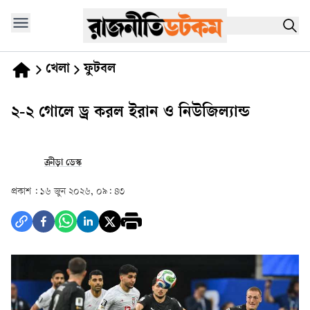
খেলা
ফুটবল
২-২ গোলে ড্র করল ইরান ও নিউজিল্যান্ড
ক্রীড়া ডেস্ক
প্রকাশ :
১৬ জুন ২০২৬, ০৯: ৪৩