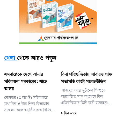
খেলা
থেকে আরও পড়ুন
এমবাপ্পেকে দেশে আনার
বিনা প্রতিদ্বন্দ্বিতায় আবারও সাফ
পরিকল্পনা সরকারের: শাহে
সভাপতি কাজী সালাহউদ্দিন
আলম
আজ রোববার ভুটানের থিম্পুতে
আয়োজিত সাফ কংগ্রেসে বিনা
সোমবার (৩ আগস্ট) সচিবালয়ে
প্রতিদ্বন্দ্বিতায় তিনি জয়ী হয়েছেন।
মাধ্যমিক ও উচ্চ শিক্ষা বিভাগের
এর মধ্য দিয়ে ২০০৯ সাল থেকে
সম্মেলন কক্ষে অনুষ্ঠিত এক ব্রিফিংয়ে
৯ দিন আগে
টানা ১৭ বছর সংস্থাটির শীর্ষ পদে