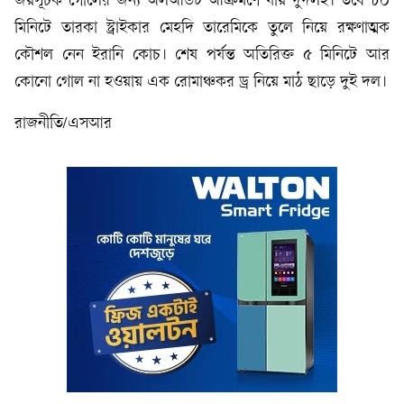
জয়সূচক গোলের জন্য অলআউট আক্রমণে যায় দুদলই। তবে ৮০
মিনিটে তারকা স্ট্রাইকার মেহদি তারেমিকে তুলে নিয়ে রক্ষণাত্মক
কৌশল নেন ইরানি কোচ। শেষ পর্যন্ত অতিরিক্ত ৫ মিনিটে আর
কোনো গোল না হওয়ায় এক রোমাঞ্চকর ড্র নিয়ে মাঠ ছাড়ে দুই দল।
রাজনীতি/এসআর