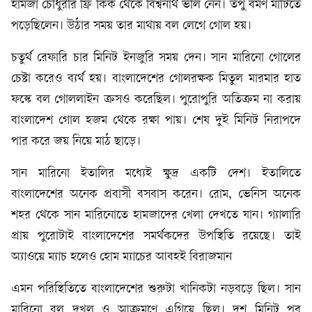
হামজা চৌধুরীর ফ্রি কিক থেকে বিশ্বনাথ ভলি নেন। তপু বর্মণ মাটিতে
পড়েছিলেন। উঠার সময় তার মাথায় বল লেগে গোল হয়।
চতুর্থ রেফারি চার মিনিট ইনজুরি সময় দেন। সান মারিনো গোলের
চেষ্টা করেও ব্যর্থ হয়। বাংলাদেশের গোলরক্ষক মিতুল মারমার হাত
ফস্কে বল গোললাইন ক্রসও করেছিল। পুরোপুরি অতিক্রম না করায়
বাংলাদেশ গোল হজম থেকে রক্ষা পায়। শেষ দুই মিনিট নিরাপদে
পার করে জয় নিয়ে মাঠ ছাড়ে।
সান মারিনো ইতালির মধ্যেই ক্ষুদ্র একটি দেশ। ইতালিতে
বাংলাদেশের অনেক প্রবাসী বসবাস করেন। রোম, ভেনিস অনেক
শহর থেকে সান মারিনোতে হামজাদের খেলা দেখতে যান। গ্যালারি
প্রায় পুরোটাই বাংলাদেশের সমর্থকদের উপস্থিতি রয়েছে। তাই
অ্যাওয়ে ম্যাচ হলেও হোম ম্যাচের আবহই বিরাজমান
এমন পরিস্থিতিতে বাংলাদেশের শুরুটা খানিকটা নড়বড়ে ছিল। সান
মারিনো বল দখল ও আক্রমণে এগিয়ে ছিল। দশ মিনিট পর