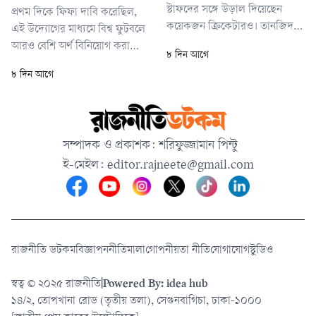
স্টাফদের সঙ্গে উড়াল দিয়েছেন
প্রথম দিকে ফিফা দাবি করেছিল,
কয়েকজন ক্রিকেটারও। তানজিদ
এই উদ্যোগের মাধ্যমে বিশ্ব ফুটবলে
তামিম ও অমিত হাসান একসঙ্গে
আরও বেশি অর্থ বিনিয়োগ করা
৮ দিন আগে
এলেও আলাদাভাবে বিমানবন্দরে
সম্ভব হবে। তবে সমালোচকদের
৮ দিন আগে
পৌঁছান তাইজুল ইসলাম, মুশফিকুর
আশঙ্কা ছিল, এর মাধ্যমে
রহিম, খালেদ আহমেদ ও সাদমান
বিশ্বকাপের মতো সবচেয়ে মূল্যবান
ইসলাম। প্রিয় তারকাদের কাছ থেকে
ফুটবল সম্পদের ওপর বেসরকারি
দেখতে ভিড় করেন অনেক সমর্থক।
বিনিয়োগকারীদের দীর্ঘমেয়াদি
সম্পাদক ও প্রকাশক: শরিফুজ্জামান পিন্টু
তবে এদিন ক্যামেরার সামনে কথা
প্রভাব তৈরি হবে। সেই বিতর্কই শেষ
বলতে রাজি হননি কেউই।
ই-মেইল:
editor.rajneete@gmail.com
পর্যন্ত পরিকল্পনাটি ভেস্তে দেয়।
রাজনীতি ডটকম
বিজ্ঞাপন
নীতিমালা
গোপনীয়তা নীতি
যোগাযোগ
স্টুডিও
স্বত্ব © ২০২৫ রাজনীতি
|
Powered By: idea hub
১৪/২, তোপখানা রোড (তৃতীয় তলা), সেগুনবাগিচা, ঢাকা-১০০০