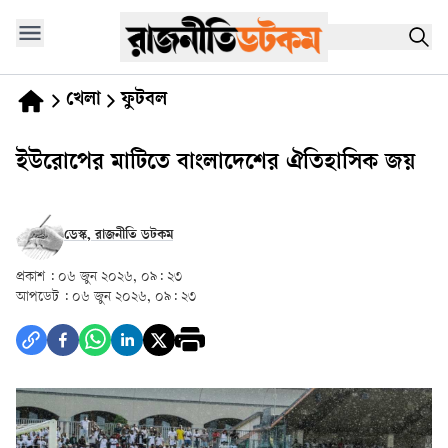
খেলা
ফুটবল
ইউরোপের মাটিতে বাংলাদেশের ঐতিহাসিক জয়
ডেস্ক, রাজনীতি ডটকম
প্রকাশ :
০৬ জুন ২০২৬, ০৯: ২৩
আপডেট :
০৬ জুন ২০২৬, ০৯: ২৩