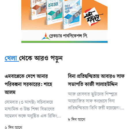
খেলা
থেকে আরও পড়ুন
এমবাপ্পেকে দেশে আনার
বিনা প্রতিদ্বন্দ্বিতায় আবারও সাফ
পরিকল্পনা সরকারের: শাহে
সভাপতি কাজী সালাহউদ্দিন
আলম
আজ রোববার ভুটানের থিম্পুতে
আয়োজিত সাফ কংগ্রেসে বিনা
সোমবার (৩ আগস্ট) সচিবালয়ে
প্রতিদ্বন্দ্বিতায় তিনি জয়ী হয়েছেন।
মাধ্যমিক ও উচ্চ শিক্ষা বিভাগের
এর মধ্য দিয়ে ২০০৯ সাল থেকে
সম্মেলন কক্ষে অনুষ্ঠিত এক ব্রিফিংয়ে
৮ দিন আগে
টানা ১৭ বছর সংস্থাটির শীর্ষ পদে
তিনি এ তথ্য জানান। শিক্ষামন্ত্রী ড.
৬ দিন আগে