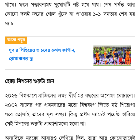
গায়ে। ফলে সম্ভাবনাময় সুযোগটি নষ্ট হয়ে যায়। শেষ পর্যন্ত আর
কোনো দলই জয়ের গোল খুঁজে না পাওয়ায় ১-১ সমতায় শেষ হয়
ম্যাচ।
দুবার পিছিয়েও ডাচদের রুখল জাপান,
রোমাঞ্চকর ড্র
হেক্সা মিশনের শুরুটা ম্লান
২০২৬ বিশ্বকাপে ব্রাজিলের লক্ষ্য দীর্ঘ ২৪ বছরের অপেক্ষা ঘোচানো।
২০০২ সালের পর প্রথমবারের মতো বিশ্বকাপ জিতে ষষ্ঠ শিরোপা
ঘরে তোলাই তাদের মূল লক্ষ্য। কিন্তু প্রথম ম্যাচেই পয়েন্ট হারিয়ে
সেই মিশনের শুরুটা প্রত্যাশামতো হলো না।
অন্যদিকে মরক্কো আবারও দেখিয়ে দিল, তারা আর কোনোভাবেই