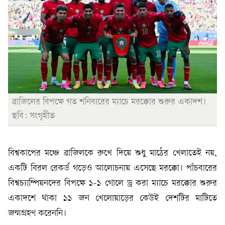
ব্রাজিলের বিপক্ষে গত শনিবারের ম্যাচে মরক্কোর শুরুর একাদশ।
ছবি: সংগৃহীত
বিশ্বকাপের মঞ্চে ব্রাজিলকে রুখে দিয়ে শুধু মাঠের খেলাতেই নয়,
একটি বিরল রেকর্ড গড়েও আলোচনায় এসেছে মরক্কো। পাঁচবারের
বিশ্বচ্যাম্পিয়নদের বিপক্ষে ১-১ গোলে ড্র করা ম্যাচে মরক্কোর শুরুর
একাদশে থাকা ১১ জন খেলোয়াড়ের কেউই দেশটির মাটিতে
জন্মগ্রহণ করেননি।