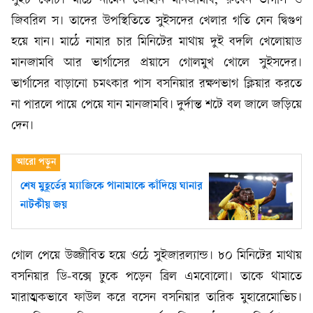
সুইচ কোচ। মাঠে নামেন জোহান মানজামবি, রুবেন ভার্গাস ও
জিবরিল স। তাদের উপস্থিতিতে সুইসদের খেলার গতি যেন দ্বিগুণ
হয়ে যান। মাঠে নামার চার মিনিটের মাথায় দুই বদলি খেলোয়াড
মানজামবি আর ভার্গাসের প্রয়াসে গোলমুখ খোলে সুইসদের।
ভার্গাসের বাড়ানো চমৎকার পাস বসনিয়ার রক্ষণভাগ ক্লিয়ার করতে
না পারলে পায়ে পেয়ে যান মানজামবি। দুর্দান্ত শটে বল জালে জড়িয়ে
দেন।
শেষ মুহূর্তের ম্যাজিকে পানামাকে কাঁদিয়ে ঘানার
নাটকীয় জয়
গোল পেয়ে উজ্জীবিত হয়ে ওঠে সুইজারল্যান্ড। ৮০ মিনিটের মাথায়
বসনিয়ার ডি-বক্সে ঢুকে পড়েন ব্রিল এমবোলো। তাকে থামাতে
মারাত্মকভাবে ফাউল করে বসেন বসনিয়ার তারিক মুহারেমোভিচ।