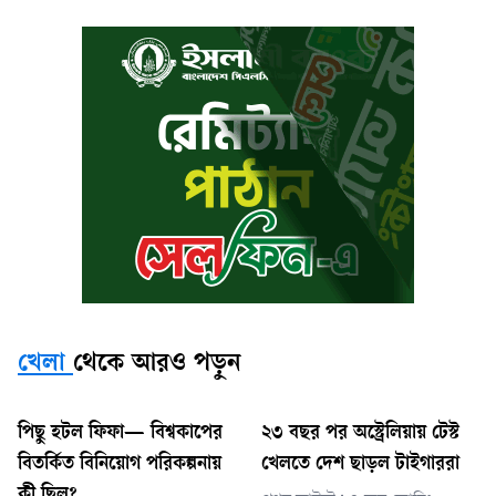
খেলা
থেকে আরও পড়ুন
পিছু হটল ফিফা— বিশ্বকাপের
২৩ বছর পর অস্ট্রেলিয়ায় টেস্ট
বিতর্কিত বিনিয়োগ পরিকল্পনায়
খেলতে দেশ ছাড়ল টাইগাররা
কী ছিল?