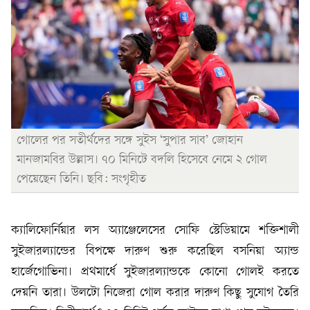
গোলের পর সতীর্থদের সঙ্গে সুইস ‘সুপার সাব’ জোহান
মানজামবির উল্লাস। ৭০ মিনিটে বদলি হিসেবে নেমে ২ গোল
পেয়েছেন তিনি। ছবি: সংগৃহীত
ক্যালিফোর্নিয়ার লস অ্যাঞ্জেলেসের সোফি স্টেডিয়ামে শক্তিশালী
সুইজারল্যান্ডের বিপক্ষে দারুণ শুরু করেছিল বসনিয়া অ্যান্ড
হার্জেগোভিনা। প্রথমার্ধে সুইজারল্যান্ডকে কোনো গোলই করতে
দেয়নি তারা। উলটো নিজেরা গোল করার দারুণ কিছু সুযোগ তৈরি