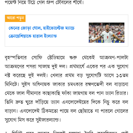
পয়েন্ট নিয়ে উঠে গেল গ্রুপ টেবিলের শীর্ষে।
কেনের জোড়া গোল, হাইভোল্টেজ ম্যাচে
ক্রোয়েশিয়াকে হারাল ইংল্যান্ড
বৃহস্পতিবার সোফি স্টেডিয়ামে শুরু থেকেই আক্রমণ-পালটা
আক্রমণের পসরা সাজায় দুই দল। প্রথমার্ধে একের পর এক সুযোগ
নষ্ট করেছে দুই দলই। খেলার প্রথম বড় সুযোগটি আসে ১৩তম
মিনিটে। সুইস অধিনায়ক জাকার চমৎকার রক্ষণভেদী বল বাড়ানো
থেকে জাল সীমানার কাছাকাছি ফাঁকা জায়গায় বল পান ড্যান রিডার।
তিনি দ্রুত ঘুরে দাঁড়িয়ে ড্যান এনদোদেইয়ের দিকে নিচু করে বল
বাড়ান। এনদোদেই ঠিকমতো পায়ে বল ছোঁয়াতে না পারলে গোলের
সুযোগ মিস করে সুইজারল্যান্ড।