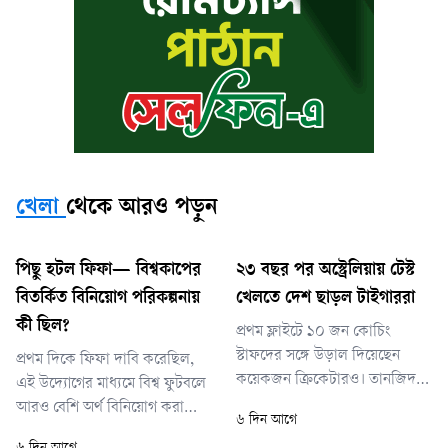
খেলা
থেকে আরও পড়ুন
পিছু হটল ফিফা— বিশ্বকাপের
২৩ বছর পর অস্ট্রেলিয়ায় টেস্ট
বিতর্কিত বিনিয়োগ পরিকল্পনায়
খেলতে দেশ ছাড়ল টাইগাররা
কী ছিল?
প্রথম ফ্লাইটে ১০ জন কোচিং
স্টাফদের সঙ্গে উড়াল দিয়েছেন
প্রথম দিকে ফিফা দাবি করেছিল,
কয়েকজন ক্রিকেটারও। তানজিদ
এই উদ্যোগের মাধ্যমে বিশ্ব ফুটবলে
তামিম ও অমিত হাসান একসঙ্গে
আরও বেশি অর্থ বিনিয়োগ করা
৬ দিন আগে
এলেও আলাদাভাবে বিমানবন্দরে
সম্ভব হবে। তবে সমালোচকদের