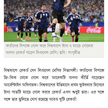
জর্ডানের বিপক্ষে গোল করে বিশ্বকাপে টানা ৭ ম্যাচে গোলের
অনন্য রেকর্ড গড়েন লিওনেল মেসি। ছবি: সংগৃহীত
বিশ্বকাপে রেকর্ড যেন লিওনেল মেসির নিত্যসঙ্গী। জর্ডানের বিপক্ষে
ফ্রি-কিক থেকে গোল করে আরেকটি অনন্য কীর্তি গড়েছেন
আর্জেন্টাইন অধিনায়ক। বিশ্বকাপের ইতিহাসে প্রথম ফুটবলার হিসেবে
টানা সাতটি ম্যাচে গোল করার রেকর্ড এখন শুধুই তার। এর সঙ্গে
সঙ্গে তার ঝুলিতে যোগ হয়েছে আরও দুটি রেকর্ড!