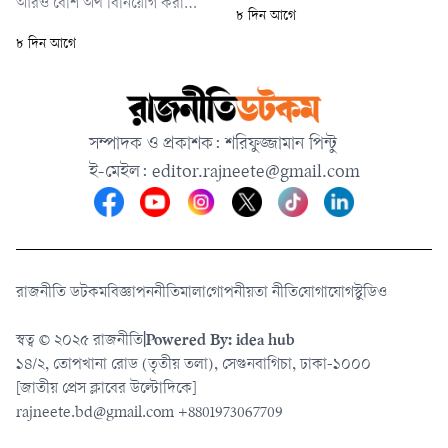
তামিম ও অমিত হাসান একসঙ্গে
আরও বেশি অর্থ বিনিয়োগ করা
৮ দিন আগে
এলেও আলাদাভাবে বিমানবন্দরে
সম্ভব হবে। তবে সমালোচকদের
৮ দিন আগে
পৌঁছান তাইজুল ইসলাম, মুশফিকুর
আশঙ্কা ছিল, এর মাধ্যমে
রহিম, খালেদ আহমেদ ও সাদমান
বিশ্বকাপের মতো সবচেয়ে মূল্যবান
ইসলাম। প্রিয় তারকাদের কাছ থেকে
ফুটবল সম্পদের ওপর বেসরকারি
দেখতে ভিড় করেন অনেক সমর্থক।
বিনিয়োগকারীদের দীর্ঘমেয়াদি
সম্পাদক ও প্রকাশক: শরিফুজ্জামান পিন্টু
তবে এদিন ক্যামেরার সামনে কথা
প্রভাব তৈরি হবে। সেই বিতর্কই শেষ
বলতে রাজি হননি কেউই।
ই-মেইল:
editor.rajneete@gmail.com
পর্যন্ত পরিকল্পনাটি ভেস্তে দেয়।
রাজনীতি ডটকম
বিজ্ঞাপন
নীতিমালা
গোপনীয়তা নীতি
যোগাযোগ
স্টুডিও
স্বত্ব © ২০২৫ রাজনীতি
|
Powered By: idea hub
১৪/২, তোপখানা রোড (তৃতীয় তলা), সেগুনবাগিচা, ঢাকা-১০০০
[জাতীয় প্রেস ক্লাবের উল্টোদিকে]
rajneete.bd@gmail.com
+8801973067709