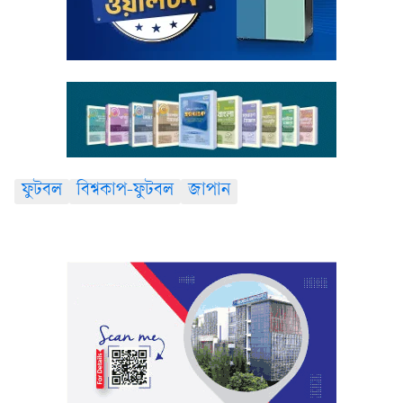
ফুটবল
বিশ্বকাপ-ফুটবল
জাপান