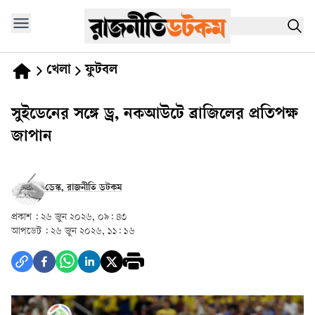
খেলা
ফুটবল
সুইডেনের সঙ্গে ড্র, নকআউটে ব্রাজিলের প্রতিপক্ষ
জাপান
ডেস্ক, রাজনীতি ডটকম
প্রকাশ :
২৬ জুন ২০২৬, ০৯: ৪৩
আপডেট :
২৬ জুন ২০২৬, ১১: ১৬