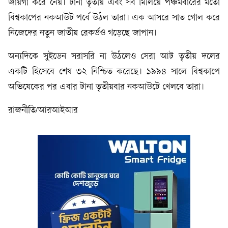
জায়গা করে নেয়। টানা তৃতীয় এবং সব মিলিয়ে পঞ্চমবারের মতো
বিশ্বকাপের নকআউট পর্বে উঠল তারা। এক আসরে সাত গোল করে
নিজেদের নতুন জাতীয় রেকর্ডও গড়েছে জাপান।
অন্যদিকে সুইডেন সরাসরি না উঠলেও সেরা আট তৃতীয় দলের
একটি হিসেবে শেষ ৩২ নিশ্চিত করেছে। ১৯৯৪ সালে বিশ্বকাপে
অভিষেকের পর এবার টানা তৃতীয়বার নকআউটে খেলবে তারা।
রাজনীতি/আরআইআর