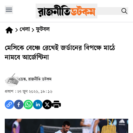
খেলা
ফুটবল
মেসিকে বেঞ্চে রেখেই জর্ডানের বিপক্ষে মাঠে
নামবে আর্জেন্টিনা
ডেস্ক, রাজনীতি ডটকম
প্রকাশ :
২৭ জুন ২০২৬, ১৯: ১৬