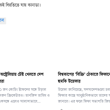
ই বিরতিতে যায় কানাডা।
বল
্ট্রেলিয়ায় টেস্ট খেলতে দেশ
বিশ্বকাপের ‘বিক্রি’ ঠেকাতে ফিফ
ররা
হুমকি উয়েফার
 ১০ জন কোচিং স্টাফদের সঙ্গে উড়াল
উয়েফা জানিয়েছে, সদস্যদেশগুলো চলত
কজন ক্রিকেটারও। তানজিদ তামিম ও
ফিফার কাছে আনুষ্ঠানিকভাবে তাদের অ
একসঙ্গে এলেও আলাদাভাবে
জানাবে। এর ফলে ফিফা সভাপতি জিয়ান
পৌঁছান তাইজুল ইসলাম, মুশফিকুর
ইনফান্তিনোর পরিকল্পনা এখন বড় বাধা