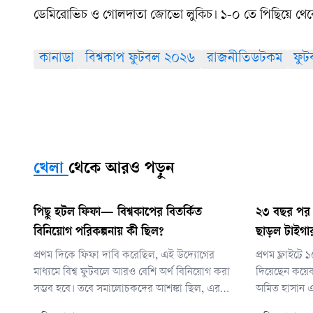
ডেমিরোভিচ ও গোলদাতা জোভো লুকিচ। ১-০ তে পিছিয়ে থেকে
কানাডা
বিশ্বকাপ ফুটবল ২০২৬
রাজনীতিডটকম
ফুট
খেলা
থেকে আরও পড়ুন
পিছু হটল ফিফা— বিশ্বকাপের বিতর্কিত
২৩ বছর পর অস
বিনিয়োগ পরিকল্পনায় কী ছিল?
ছাড়ল টাইগা
প্রথম দিকে ফিফা দাবি করেছিল, এই উদ্যোগের
প্রথম ফ্লাইটে
মাধ্যমে বিশ্ব ফুটবলে আরও বেশি অর্থ বিনিয়োগ করা
দিয়েছেন কয়ে
সম্ভব হবে। তবে সমালোচকদের আশঙ্কা ছিল, এর
অমিত হাসান 
মাধ্যমে বিশ্বকাপের মতো সবচেয়ে মূল্যবান ফুটবল
বিমানবন্দরে 