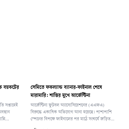
াকে বয়কটের
সেমিতে ফকল্যান্ড ব্যানার-ফাইনাল শেষে
মারামারি: শাস্তির মুখে আর্জেন্টিনা
ি সপ্তাহেই
আর্জেন্টিনা ফুটবল অ্যাসোসিয়েশনের (এএফএ)
বস্থান
বিরুদ্ধে একাধিক অভিযোগ আনা হয়েছে। পাশাপাশি
্নি
স্পেনের বিপক্ষে ফাইনালের পর মাঠে সংঘর্ষে জড়িত
র মুখে পড়েছে।
কয়েকজন আর্জেন্টাইন খেলোয়াড় ও কর্মকর্তার