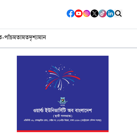
ত-পাঁচ
মতামত
দৃশ্যমান