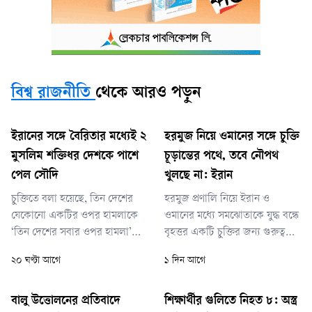
বিশ্ব রাজনীতি
থেকে আরও পড়ুন
ইরানের সঙ্গে বৈরিতার মধ্যেই ২
হরমুজ নিয়ে ওমানের সঙ্গে চুক্তি
মুসলিম শক্তিধর দেশকে পাশে
চূড়ান্তের পথে, তবে নৌপথ
পেল সৌদি
খুলছে না: ইরান
চুক্তিতে বলা হয়েছে, তিন দেশের
হরমুজ প্রণালি নিয়ে ইরান ও
যেকোনো একটির ওপর হামলাকে
ওমানের মধ্যে সমঝোতাকে যুদ্ধ বন্ধে
‘তিন দেশের সবার ওপর হামলা’
বৃহত্তর একটি চুক্তির জন্য গুরুত্বপূর্ণ
হিসেবে বিবেচনা করা হবে। তিন
বলে মনে করা হচ্ছে। গত ২৮
২০ ঘণ্টা আগে
১ দিন আগে
দেশের প্রকাশিত এক যৌথ
ফেব্রুয়ারি ইরানে যুক্তরাষ্ট্র ও
বিবৃতিতে বলা হয়েছে, চুক্তির মূল
ইসরায়েলের হামলার মধ্য দিয়ে যুদ্ধ
উদ্দেশ্য হলো ‘যেকোনো ধরনের
শুরু হয়। এর পর বিশ্বের গুরুত্বপূর্ণ
বালু উত্তোলনের প্রতিবাদে
শিক্ষার্থীর গুলিতে নিহত ৮: অস্ত্র