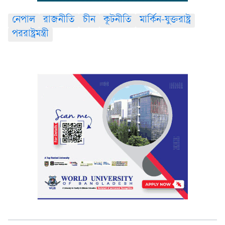
নেপাল
রাজনীতি
চীন
কূটনীতি
মার্কিন-যুক্তরাষ্ট্র
পররাষ্ট্রমন্ত্রী