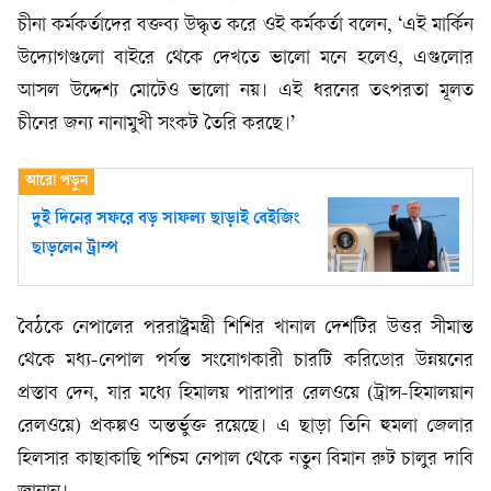
চীনা কর্মকর্তাদের বক্তব্য উদ্ধৃত করে ওই কর্মকর্তা বলেন, ‘এই মার্কিন
উদ্যোগগুলো বাইরে থেকে দেখতে ভালো মনে হলেও, এগুলোর
আসল উদ্দেশ্য মোটেও ভালো নয়। এই ধরনের তৎপরতা মূলত
চীনের জন্য নানামুখী সংকট তৈরি করছে।’
দুই দিনের সফরে বড় সাফল্য ছাড়াই বেইজিং
ছাড়লেন ট্রাম্প
বৈঠকে নেপালের পররাষ্ট্রমন্ত্রী শিশির খানাল দেশটির উত্তর সীমান্ত
থেকে মধ্য-নেপাল পর্যন্ত সংযোগকারী চারটি করিডোর উন্নয়নের
প্রস্তাব দেন, যার মধ্যে হিমালয় পারাপার রেলওয়ে (ট্রান্স-হিমালয়ান
রেলওয়ে) প্রকল্পও অন্তর্ভুক্ত রয়েছে। এ ছাড়া তিনি হুমলা জেলার
হিলসার কাছাকাছি পশ্চিম নেপাল থেকে নতুন বিমান রুট চালুর দাবি