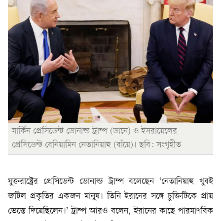
মার্কিন প্রেসিডেন্ট ডোনাল্ড ট্রাম্প (ডানে) ও ইসরায়েলের
প্রেসিডেন্ট বেনিয়ামিন নেতানিয়াহু (বাঁয়ে)। ছবি: সংগৃহীত
যুক্তরাষ্ট্রের প্রেসিডেন্ট ডোনাল্ড ট্রাম্প বলেছেন ‘নেতানিয়াহু খুবই
জটিল প্রকৃতির একজন মানুষ। তিনি ইরানের সঙ্গে চুক্তিটিকে প্রায়
ভেস্তে দিয়েছিলেন।’ ট্রাম্প আরও বলেন, ইরানের কাছে পারমাণবিক