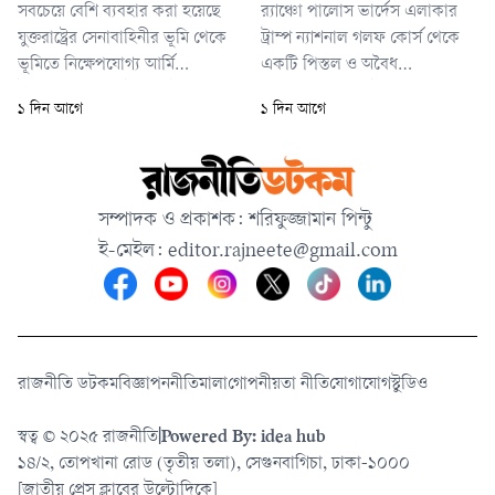
সবচেয়ে বেশি ব্যবহার করা হয়েছে
র‍্যাঞ্চো পালোস ভার্দেস এলাকার
যুক্তরাষ্ট্রের সেনাবাহিনীর ভূমি থেকে
ট্রাম্প ন্যাশনাল গলফ কোর্স থেকে
ভূমিতে নিক্ষেপযোগ্য আর্মি
একটি পিস্তল ও অবৈধ
ট্যাকটিক্যাল মিসাইল সিস্টেম
গোলাবারুদসহ আটক করা হয় ৩৮
১ দিন আগে
১ দিন আগে
(অ্যাটাকমস) এবং প্রিসিশন স্ট্রাইক
বছর বয়সী জেনিন জন টায়েলকে
মিসাইল (পিআরএসএম)। দুটি
আটক করা হয় বলে তদন্তকারী
সূত্রের ভাষ্য, এসব দূরপাল্লার
কর্মকর্তারা জানিয়েছেন।
ক্ষেপণাস্ত্রের ‘প্রায় সবই’ ইতোমধ্যে
সম্পাদক ও প্রকাশক: শরিফুজ্জামান পিন্টু
ব্যবহার করে ফেলেছে যুক্তরাষ্ট্র।
ই-মেইল:
editor.rajneete@gmail.com
রাজনীতি ডটকম
বিজ্ঞাপন
নীতিমালা
গোপনীয়তা নীতি
যোগাযোগ
স্টুডিও
স্বত্ব © ২০২৫ রাজনীতি
|
Powered By: idea hub
১৪/২, তোপখানা রোড (তৃতীয় তলা), সেগুনবাগিচা, ঢাকা-১০০০
[জাতীয় প্রেস ক্লাবের উল্টোদিকে]