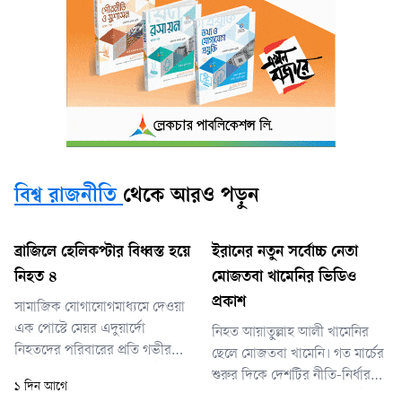
বিশ্ব রাজনীতি
থেকে আরও পড়ুন
ব্রাজিলে হেলিকপ্টার বিধ্বস্ত হয়ে
ইরানের নতুন সর্বোচ্চ নেতা
নিহত ৪
মোজতবা খামেনির ভিডিও
প্রকাশ
সামাজিক যোগাযোগমাধ্যমে দেওয়া
এক পোস্টে মেয়র এদুয়ার্দো
নিহত আয়াতুল্লাহ আলী খামেনির
নিহতদের পরিবারের প্রতি গভীর
ছেলে মোজতবা খামেনি। গত মার্চের
সমবেদনা প্রকাশ করেন। একই সঙ্গে
শুরুর দিকে দেশটির নীতি-নির্ধারণী
১ দিন আগে
তিনি জানান, ঘটনার পরপরই তিনি
পরিষদ 'অ্যাসেম্বলি অব এক্সপার্টস'