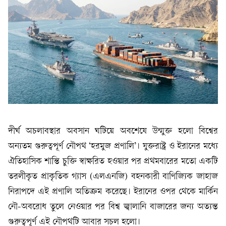
দীর্ঘ অচলাবস্থার অবসান ঘটিয়ে অবশেষে উন্মুক্ত হলো বিশ্বের
অন্যতম গুরুত্বপূর্ণ নৌপথ ‘হরমুজ প্রণালি’। যুক্তরাষ্ট্র ও ইরানের মধ্যে
ঐতিহাসিক শান্তি চুক্তি স্বাক্ষরিত হওয়ার পর প্রথমবারের মতো একটি
তরলীকৃত প্রাকৃতিক গ্যাস (এলএনজি) বহনকারী বাণিজ্যিক জাহাজ
নিরাপদে এই প্রণালি অতিক্রম করেছে। ইরানের ওপর থেকে মার্কিন
নৌ-অবরোধ তুলে নেওয়ার পর বিশ্ব জ্বালানি বাজারের জন্য অত্যন্ত
গুরুত্বপূর্ণ এই নৌপথটি আবার সচল হলো।