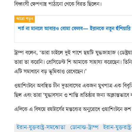
বিধ্বংসী ক্ষেপণাস্ত্র পাঠানো থেকে বিরত ছিলেন।
শর্ত না মানলে আবারও বোমা ফেলব— ইরানকে নতুন হুঁশিয়ারি ট্
ট্রাম্প বলেন, ‘তারা চাইলে দুই পাশে ছয়টি যুদ্ধজাহাজ (ডেস্
তারা তা করেনি। প্রেসিডেন্ট শি আমাকে সাহায্য করেছেন। তি
এটি সমাধানে বড় ভূমিকাও রেখেছেন।’
ওয়াশিংটনে অবস্থিত চীন দূতাবাসের একজন মুখপাত্র এক বিবৃ
ছিল এবং তারা ‘যুদ্ধাবসান ও শান্তি প্রতিষ্ঠার জন্য অক্লান্তভা
এদিকে এ বিষয়ে রয়টার্সের মন্তব্যের অনুরোধে ওয়াশিংটনে রু
ইরান-যুক্তরাষ্ট্র-সমঝোতা
ডোনাল্ড-ট্রাম্প
ইরান-যুক্তরাষ