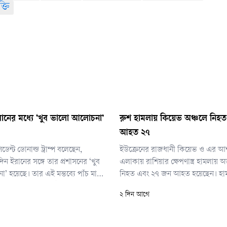
ক্তি
 ও ইরানের মধ্যে ‘খুব ভালো আলোচনা’
রুশ হামলায় কিয়েভ অঞ্চলে নিহত
আহত ২৭
্রেসিডেন্ট ডোনাল্ড ট্রাম্প বলেছেন,
ইউক্রেনের রাজধানী কিয়েভ ও এর আ
িন ইরানের সঙ্গে তার প্রশাসনের ‘খুব
এলাকায় রাশিয়ার ক্ষেপণাস্ত্র হামলায় 
 হয়েছে। তার এই মন্তব্যে পাঁচ মাস
নিহত এবং ২৭ জন আহত হয়েছেন। হা
াতের অবসান শিগগিরই হতে পারে—
গুদামঘরসহ বেশ কয়েকটি স্থাপনা ক্ষতিগ
২ দিন আগে
নতুন করে জোরালো হয়েছে।
বলে জানিয়েছে ইউক্রেনের জরুরি সেব
কয়েকটি প্রতিবেদনে নিহতের সংখ্যা 
উল্লেখ করা হয়েছে।