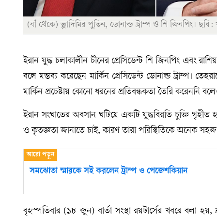
(বাঁ থেকে) ভ্লাদিমির পুতিন, ডোনাল্ড ট্রাম্প ও শি জিনপিং। ছবি:
ইরান যুদ্ধ চলাকালীন চীনের প্রেসিডেন্ট শি জিনপিং এবং রাশিয়
বলে মন্তব্য করেছেন মার্কিন প্রেসিডেন্ট ডোনাল্ড ট্রাম্প। তেহরা
মার্কিন প্রচেষ্টায় কোনো ধরনের প্রতিবন্ধকতা তৈরি করেননি বল
ইরান সংঘাতের অবসান ঘটিয়ে একটি যুদ্ধবিরতি চুক্তি গৃহীত 
ও কৃতজ্ঞতা জানাতে চাই, কারণ তারা পরিস্থিতিকে অনেক সহজ
সমঝোতা স্মারকে সই করলেন ট্রাম্প ও পেজেশকিয়ান
বৃহস্পতিবার (১৮ জুন) বার্তা সংস্থা রয়টার্সের খবরে বলা হয়,