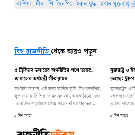
রাশিয়া
চীন
শি-জিনপিং
ইরান-যুদ্ধ
ইরান-যুক্তরাষ্ট্র-চু
বিশ্ব রাজনীতি
থেকে আরও পড়ুন
৫ ট্রিলিয়ন ডলারের অর্থনীতির পথে ভারত,
যুক্তরাষ্ট্র
জানালেন অর্থমন্ত্রী সীতারামন
চলছে: ট্রাম্প
অর্থমন্ত্রী জানান, এই লক্ষ্য অর্জনে কৃষি, উৎপাদনশিল্প,
যুক্তরাষ্ট্রের প
ক্ষুদ্র ও মাঝারি শিল্প (এমএসএমই), অবকাঠামো এবং
মঙ্গলবার সারাদ
ডিজিটাল প্রযুক্তিকে কেন্দ্র করে সমন্বিত প্রবৃদ্ধির
ভালো আলোচনা’
কৌশল বাস্তবায়ন করছে সরকার। একই সঙ্গে ২০৪৭
ধরে চলা সংঘ
১ দিন আগে
১ দিন আগে
সালের মধ্যে ‘বিকশিত ভারত’ গড়ার দীর্ঘমেয়াদি লক্ষ্য
এমন আশাবাদ 
নিয়েও কাজ চলছে।