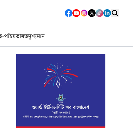
ত-পাঁচ
মতামত
দৃশ্যমান