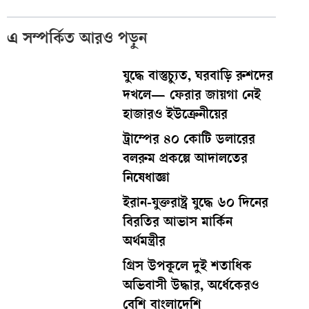
এ সম্পর্কিত আরও পড়ুন
যুদ্ধে বাস্তুচ্যুত, ঘরবাড়ি রুশদের
দখলে— ফেরার জায়গা নেই
হাজারও ইউক্রেনীয়ের
ট্রাম্পের ৪০ কোটি ডলারের
বলরুম প্রকল্পে আদালতের
নিষেধাজ্ঞা
ইরান-যুক্তরাষ্ট্র যুদ্ধে ৬০ দিনের
বিরতির আভাস মার্কিন
অর্থমন্ত্রীর
গ্রিস উপকূলে দুই শতাধিক
অভিবাসী উদ্ধার, অর্ধেকেরও
বেশি বাংলাদেশি