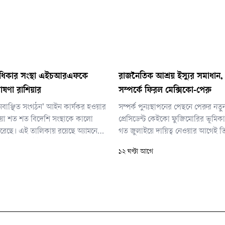
বাধিকার সংস্থা এইচআরএফকে
রাজনৈতিক আশ্রয় ইস্যুর সমাধান,
োষণা রাশিয়ার
সম্পর্কে ফিরল মেক্সিকো-পেরু
বাঞ্ছিত সংগঠন’ আইন কার্যকর হওয়ার
সম্পর্ক পুনঃস্থাপনের পেছনে পেরুর নতু
য়া শত শত বিদেশি সংস্থাকে কালো
প্রেসিডেন্ট কেইকো ফুজিমোরির ভূমিকা গু
রেছে। এই তালিকায় রয়েছে অ্যামনেস্টি
গত জুলাইয়ে দায়িত্ব নেওয়ার আগেই তি
 হিউম্যান রাইটস ওয়াচ, বিভিন্ন স্বাধীন
সঙ্গে সম্পর্ক স্বাভাবিক করার আগ্রহ প্র
১২ ঘণ্টা আগে
 যুক্তরাষ্ট্রের ইয়েল ও স্ট্যানফোর্ড
করেছিলেন।
র মতো শিক্ষাপ্রতিষ্ঠানও।