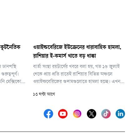
 কূটনৈতিক
ওয়াইল্ডবেরিজে ইউক্রেনের ধারাবাহিক হামলা,
রাশিয়ার ই-কমার্স খাতে বড় ধাক্কা
ন ডানপন্থি
বার্তা সংস্থা রয়টার্সের খবরে বলা হয়, গত ১৮ জুলাই
রুত্বপূর্ণ।
থেকে প্রায় প্রতি রাতেই রাশিয়ার বিভিন্ন অঞ্চলে
নি মেক্সিকোর
ওয়াইল্ডবেরিজের গুদামগুলোতে হামলা হচ্ছে। এখন
কাশ
পর্যন্ত অন্তত ২০টি গুদাম লক্ষ্যবস্তু হয়েছে। এসব
১৩ ঘণ্টা আগে
হামলায় বড় অগ্নিকাণ্ড, বিপুল পরিমাণ পণ্যের ক্ষয়ক্ষতি
এবং দেশটির বিস্তৃত সরবরাহ নেটওয়ার্কে বড় ধরনের
বিঘ্ন সৃষ্টি হয়