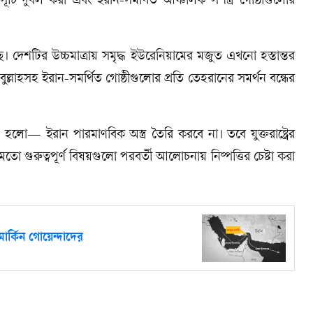
র্মসূচি দুর্বল করা এবং ইরান-সমর্থিত আঞ্চলিক সশস্ত্র গোষ্ঠীগুলোর
। দেশটির উচ্চমাত্রায় সমৃদ্ধ ইউরেনিয়ামের মজুত এখনো হস্তান্তর
ুল্লাহসহ ইরান-সমর্থিত গোষ্ঠীগুলোর প্রতি তেহরানের সমর্থন বন্ধের
হলো— ইরান পারমাণবিক অস্ত্র তৈরি করবে না। তবে যুক্তরাষ্ট্রের
ো গুরুত্বপূর্ণ বিষয়গুলো পরবর্তী আলোচনায় নিষ্পত্তির চেষ্টা করা
মার্কিন গোয়েন্দাদের