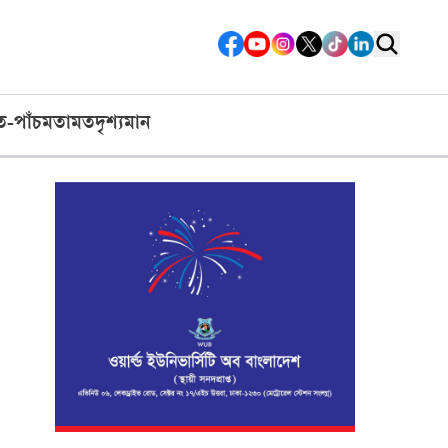
ত-পাঁচ
মতামত
দৃশ্যমান