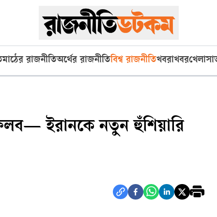
ি
মাঠের রাজনীতি
অর্থের রাজনীতি
বিশ্ব রাজনীতি
খবরাখবর
খেলা
সা
েলব— ইরানকে নতুন হুঁশিয়ারি