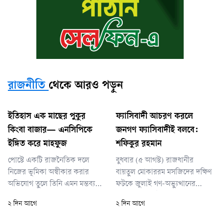
রাজনীতি
থেকে আরও পড়ুন
ইতিহাস এক মাছের পুকুর
ফ্যাসিবাদী আচরণ করলে
কিংবা বাজার— এনসিপিকে
জনগণ ফ্যাসিবাদীই বলবে:
ইঙ্গিত করে মাহফুজ
শফিকুর রহমান
পোস্টে একটি রাজনৈতিক দলে
বুধবার (৫ আগস্ট) রাজধানীর
নিজের ভূমিকা অস্বীকার করার
বায়তুল মোকাররম মসজিদের দক্ষিণ
অভিযোগ তুলে তিনি এমন মন্তব্য
ফটকে জুলাই গণ-অভ্যুত্থানের
করেন, যা জাতীয় নাগরিক পার্টিকে
দ্বিতীয় বর্ষপূর্তি উপলক্ষে ১১-দলীয়
২ দিন আগে
২ দিন আগে
(এনসিপি) ইঙ্গিত করেই করা হয়েছে
জোট আয়োজিত সমাবেশে তিনি
বলে রাজনৈতিক অঙ্গনে আলোচনা
এসব কথা বলেন।