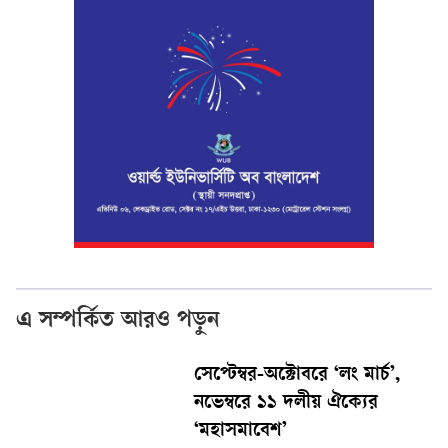
এ সম্পর্কিত আরও পড়ুন
সেপ্টেম্বর-অক্টোবরে ‘লং মার্চ’,
নভেম্বরে ১১ দলীয় ঐক্যের
‘মহাসমাবেশ’