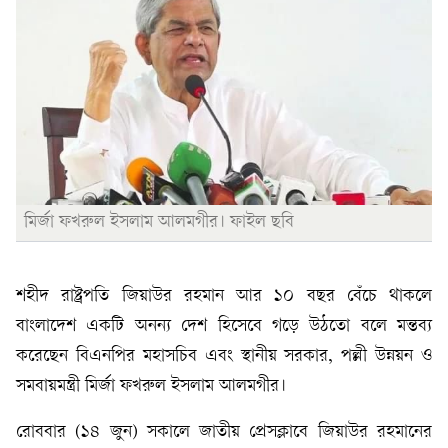
মির্জা ফখরুল ইসলাম আলমগীর। ফাইল ছবি
শহীদ রাষ্ট্রপতি জিয়াউর রহমান আর ১০ বছর বেঁচে থাকলে
বাংলাদেশ একটি অনন্য দেশ হিসেবে গড়ে উঠতো বলে মন্তব্য
করেছেন বিএনপির মহাসচিব এবং স্থানীয় সরকার, পল্লী উন্নয়ন ও
সমবায়মন্ত্রী মির্জা ফখরুল ইসলাম আলমগীর।
রোববার (১৪ জুন) সকালে জাতীয় প্রেসক্লাবে জিয়াউর রহমানের