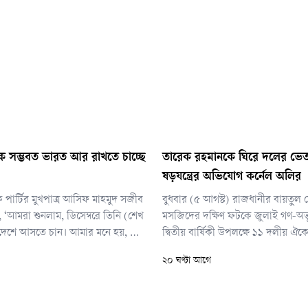
ে সম্ভবত ভারত আর রাখতে চাচ্ছে
তারেক রহমানকে ঘিরে দলের ভে
ষড়যন্ত্রের অভিযোগ কর্নেল অলির
পার্টির মুখপাত্র আসিফ মাহমুদ সজীব
বুধবার (৫ আগস্ট) রাজধানীর বায়তুল
, ‘আমরা শুনলাম, ডিসেম্বরে তিনি (শেখ
মসজিদের দক্ষিণ ফটকে জুলাই গণ-অভ্য
াদেশে আসতে চান। আমার মনে হয়, এটা
দ্বিতীয় বার্ষিকী উপলক্ষে ১১ দলীয় 
বল ঘোষণা না। আমাদের মনে হয়েছে,
গণসমাবেশে বক্তব্য দিতে গিয়ে এ মন্তব
২০ ঘণ্টা আগে
র চীন সফরকে কেন্দ্র করে সরকারকে এক
েওয়ার চেষ্টা করা হয়েছে।’