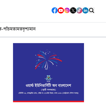
ত-পাঁচ
মতামত
দৃশ্যমান