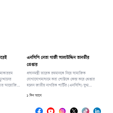
তরেই
এনসিপি নেতা গাজী সালাউদ্দিন তানভীর
গ্রেপ্তার
 মোকাররম
প্রধানমন্ত্রী তারেক রহমানকে নিয়ে সামাজিক
ুত্থানের
যোগাযোগমাধ্যমে করা পোস্টকে কেন্দ্র করে গ্রেপ্তার
ঐক্যের আয়োজিত
হলেন জাতীয় নাগরিক পার্টির (এনসিপি) যুগ্ম
্য করেন তিনি।
সদস্যসচিব গাজী সালাউদ্দিন তানভীর। ফেসবুকে
১ দিন আগে
দেওয়া ওই পোস্টের জের ধরে দল থেকে সাময়িক
অব্যাহতি দেওয়ার পর বুধবার (৫ আগস্ট) ভোরে
ঢাকার বাসা থেকে তাকে পুলিশ গ্রেপ্তার করে।