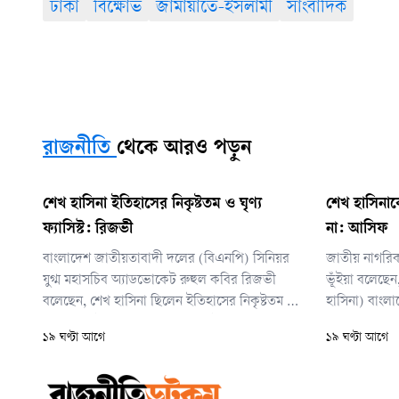
ঢাকা
বিক্ষোভ
জামায়াতে-ইসলামী
সাংবাদিক
রাজনীতি
থেকে আরও পড়ুন
শেখ হাসিনা ইতিহাসের নিকৃষ্টতম ও ঘৃণ্য
শেখ হাসিনাক
ফ্যাসিস্ট: রিজভী
না: আসিফ
বাংলাদেশ জাতীয়তাবাদী দলের (বিএনপি) সিনিয়র
জাতীয় নাগরিক 
যুগ্ম মহাসচিব অ্যাডভোকেট রুহুল কবির রিজভী
ভূঁইয়া বলেছেন
বলেছেন, শেখ হাসিনা ছিলেন ইতিহাসের নিকৃষ্টতম ও
হাসিনা) বাংল
ঘৃণ্য ফ্যাসিস্ট। পৃথিবীর নিষ্ঠুর ফ্যাসিস্ট ও নাৎসিরা জোর
কোনো রিলায়ে
১৯ ঘণ্টা আগে
১৯ ঘণ্টা আগে
করে ক্ষমতায় টিকে থাকলেও শেখ হাসিনার সঙ্গে
প্রধানমন্ত্রী
তাদের মৌলিক পার্থক্য রয়েছে বলে জানান তিনি।
ধরনের বার্তা দ