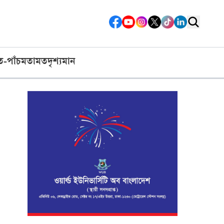
ত-পাঁচ
মতামত
দৃশ্যমান