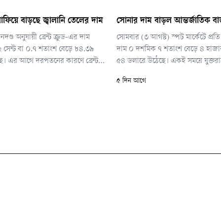
লাফিয়ে বাড়ছে জ্বালানি তেলের দাম
সোনার দাম বাড়ল আন্তর্জাতিক বা
নদণ্ড অনুযায়ী ব্রেন্ট ক্রুড-এর দাম
সোমবার (৩ আগস্ট) স্পট মার্কেটে প্র
৬২ সেন্ট বা ০.৭ শতাংশ বেড়ে ৮৪.৩৯
দাম ০ দশমিক ৭ শতাংশ বেড়ে ৪ হাজ
ে। এর আগে দরপতনের কারণে ব্রেন্ট
৫৪ ডলারে উঠেছে। একই সময়ে যুক্তরাষ্ট
সপ্তাহের মধ্যে সর্বনিম্ন পর্যায়ে নেমে
ফিউচার্সের দাম বেড়েছে ০ দশমিক ৯ 
৫ দিন আগে
বিক্রি হয়েছে প্রতি আউন্স ৪ হাজার 
ডলারে।