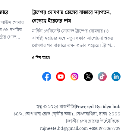
জারে
ট্রাম্পের ঘোষণায় তেলের বাজারে দরপতন,
বেড়েছে ইয়েনের দাম
তি আউন্স সোনার
ার ৬৮ দশমিক
মার্কিন প্রেসিডেন্ট ডোনাল্ড ট্রাম্পের সোমবার (৩
্রের গোল্ড
আগস্ট) ইরানের সঙ্গে নতুন দফার আলোচনা শুরুর
শতাংশ, যা
ঘোষণার পর বাজারে এমন প্রভাব পড়েছে। ট্রাম্প
৬৬ দশমিক ৬০
জানান, হরমুজ প্রণালি পুনরায় খুলে দেওয়া ও ইরানের
৫ দিন আগে
পারমাণবিক কর্মসূচি নিয়ে সমঝোতার সুযোগ তৈরি
করতে সম্ভাব্য সামরিক হামলাও আপাতত স্থগিত রাখা
হয়েছে।
স্বত্ব © ২০২৫ রাজনীতি
|
Powered By: idea hub
১৪/২, তোপখানা রোড (তৃতীয় তলা), সেগুনবাগিচা, ঢাকা-১০০০
[জাতীয় প্রেস ক্লাবের উল্টোদিকে]
rajneete.bd@gmail.com
+8801973067709