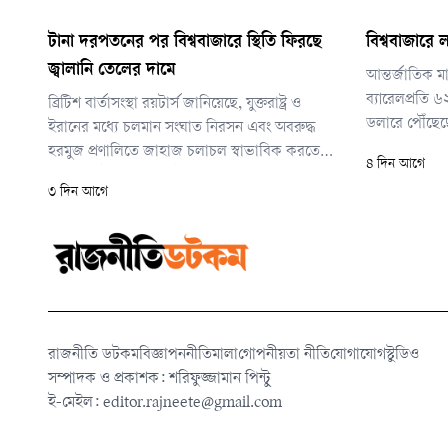
টানা দরপতনের পর বিশ্ববাজারে স্থিতি ফিরছে
বিশ্ববাজারে 
জ্বালানি তেলের দামে
আন্তর্জাতিক মা
ব্যারেলপ্রতি 
ব্রিটিশ বার্তাসংস্থা রয়টার্স জানিয়েছে, যুক্তরাষ্ট্র ও
ডলারে পৌঁছেছ
ইরানের মধ্যে চলমান সংঘাত নিরসন এবং অবরুদ্ধ
ক্রুডের দাম তিন 
হরমুজ প্রণালিতে জাহাজ চলাচল স্বাভাবিক করতে
৪ দিন আগে
গিয়েছিল।
চলমান কূটনৈতিক প্রচেষ্টার দিকে নজর রাখছেন
৩ দিন আগে
বিনিয়োগকারীরা। এর ফলেই তেলের বাজারে কিছুটা
স্থিতিশীলতা দেখা যাচ্ছে।
রাজনীতি ডটকম
বিজ্ঞাপন
নীতিমালা
গোপনীয়তা নীতি
যোগাযোগ
স্টুডিও
সম্পাদক ও প্রকাশক: শরিফুজ্জামান পিন্টু
ই-মেইল:
editor.rajneete@gmail.com